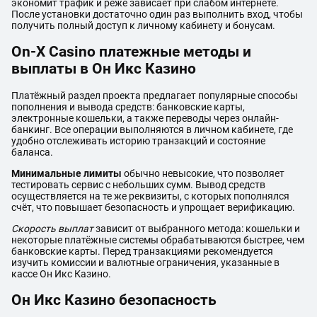
экономит трафик и реже зависает при слабом интернете.
После установки достаточно один раз выполнить вход, чтобы
получить полный доступ к личному кабинету и бонусам.
On-X Casino платежные методы и
выплаты в Он Икс Казино
Платёжный раздел проекта предлагает популярные способы
пополнения и вывода средств: банковские карты,
электронные кошельки, а также переводы через онлайн-
банкинг. Все операции выполняются в личном кабинете, где
удобно отслеживать историю транзакций и состояние
баланса.
Минимальные лимиты
обычно невысокие, что позволяет
тестировать сервис с небольших сумм. Вывод средств
осуществляется на те же реквизиты, с которых пополнялся
счёт, что повышает безопасность и упрощает верификацию.
Скорость выплат
зависит от выбранного метода: кошельки и
некоторые платёжные системы обрабатываются быстрее, чем
банковские карты. Перед транзакциями рекомендуется
изучить комиссии и валютные ограничения, указанные в
кассе Он Икс Казино.
Он Икс Казино безопасность