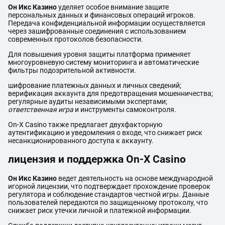
Он Икс Казино
уделяет особое внимание защите
персональных данных и финансовых операций игроков.
Передача конфиденциальной информации осуществляется
через зашифрованные соединения с использованием
современных протоколов безопасности.
Для повышения уровня защиты платформа применяет
многоуровневую систему мониторинга и автоматические
фильтры подозрительной активности.
шифрование платежных данных и личных сведений;
верификация аккаунта для предотвращения мошенничества;
регулярные аудиты независимыми экспертами;
ответственная игра
и инструменты самоконтроля.
On-X Casino также предлагает двухфакторную
аутентификацию и уведомления о входе, что снижает риск
несанкционированного доступа к аккаунту.
лицензия и поддержка On-X Casino
Он Икс Казино
ведет деятельность на основе международной
игорной лицензии, что подтверждает прохождение проверок
регулятора и соблюдение стандартов честной игры. Данные
пользователей передаются по защищенному протоколу, что
снижает риск утечки личной и платежной информации.