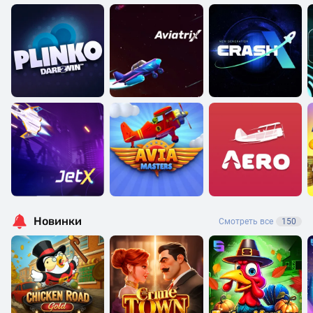
Новинки
Смотреть все
150