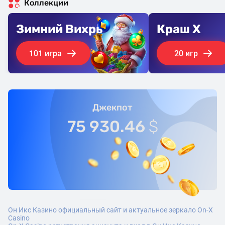
Коллекции
Зимний Вихрь
Краш Х
101 игра
20 игр
Джекпот
75 930.46
$
Он Икс Казино официальный сайт и актуальное зеркало On-X
Casino