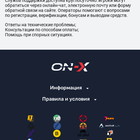
Служба поддержки доступна круглосуточно: игроки могут
обратиться через онлайн-чат, электронную почту или форму
обратной связи на сайте. Операторы помогают с вопросами
по регистрации, верификации, бонусам и выводам средств.
Ответы на технические проблемы;
Консультации по способам оплаты;
Помощь при спорных ситуациях.
Информация
Правила и условия
О нас
Программа лояльности
Джекпот
Правила и условия
Партнерам
Новости
Кешбэк
Политика конфиденциальности
Мобильное приложение
FAQ
Политика возврата
Ответственная игра