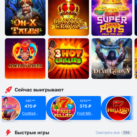
Сейчас выигрывают
ABC***
4292***
470
₽
375
₽
3
Cocktail Nights
Fruit Million
Быстрые игры
Cмотреть все
596