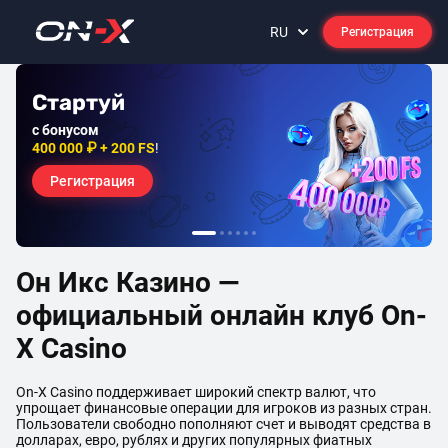
RU
Регистрация
Стартуй
с бонусом
400 000 ₽ + 200 FS
!
Регистрация
Он Икс Казино —
официальный онлайн клуб On-
X Casino
On-X Casino поддерживает широкий спектр валют, что
упрощает финансовые операции для игроков из разных стран.
Пользователи свободно пополняют счет и выводят средства в
долларах, евро, рублях и других популярных фиатных