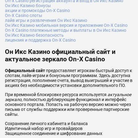
On-X Casino регистрация аккаунта и вход в Он Икс Казино
Он Икс Казино бонусы
акции и промокоды On-X Casino
On-X Casino слоты
лайв игры и развлечения Он Икс Казино
Он Икс Казино мобильная версия и приложение On-X Casino
On-X Casino платежные методы и выплаты в Он Икс Казино
Он Икс Казино безопасность
лицензия и поддержка On-X Casino
Он Икс Казино официальный сайт и
актуальное зеркало On-X Casino
Официальный сайт
предоставляет игрокам быстрый доступ к
слотам, лайв-играм и бонусным программам. Здесь доступна
регистрация, пополнение счета, вывод выигрышей и участие в
акциях без необходимости установки дополнительного ПО.
При временной блокировке ресурса используется
актуальное
зеркало
, полностью дублирующее функционал и интерфейс
основного портала. Попасть на рабочую версию можно через
письма от службы поддержки или проверенные партнерские
сайты.
Сохранение личного кабинета и баланса
Идентичный набор игр и провайдеров
Защищенное соединение и шифрование данных