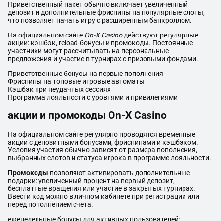
Приветственный пакет обычно включает увеличенный
депозит и дополнительные фриспины на популярные слоты,
что позволяет начать игру с расширенным банкроллом.
На официальном сайте
On-X Casino
действуют регулярные
акции: кэшбэк, reload-бонусы и промокоды. Постоянные
участники могут рассчитывать на персональные
предложения и участие в турнирах с призовыми фондами.
Приветственные бонусы на первые пополнения
Фриспины на топовые игровые автоматы
Кэшбэк при неудачных сессиях
Программа лояльности с уровнями и привилегиями
акции и промокоды On-X Casino
На официальном сайте регулярно проводятся временные
акции с депозитными бонусами, фриспинами и кэшбэком.
Условия участия обычно зависят от размера пополнения,
выбранных слотов и статуса игрока в программе лояльности.
Промокоды
позволяют активировать дополнительные
подарки: увеличенный процент на первый депозит,
бесплатные вращения или участие в закрытых турнирах.
Ввести код можно в личном кабинете при регистрации или
перед пополнением счета.
еженедельные бонусы для активных пользователей;