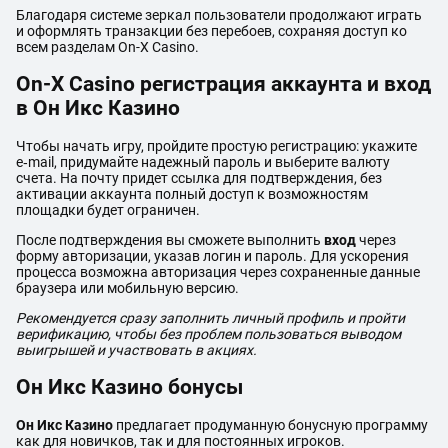
Благодаря системе зеркал пользователи продолжают играть
и оформлять транзакции без перебоев, сохраняя доступ ко
всем разделам On-X Casino.
On-X Casino регистрация аккаунта и вход
в Он Икс Казино
Чтобы начать игру, пройдите простую регистрацию: укажите
e‑mail, придумайте надежный пароль и выберите валюту
счета. На почту придет ссылка для подтверждения, без
активации аккаунта полный доступ к возможностям
площадки будет ограничен.
После подтверждения вы сможете выполнить
вход
через
форму авторизации, указав логин и пароль. Для ускорения
процесса возможна авторизация через сохраненные данные
браузера или мобильную версию.
Рекомендуется сразу заполнить личный профиль и пройти
верификацию, чтобы без проблем пользоваться выводом
выигрышей и участвовать в акциях.
Он Икс Казино бонусы
Он Икс Казино
предлагает продуманную бонусную программу
как для новичков, так и для постоянных игроков.