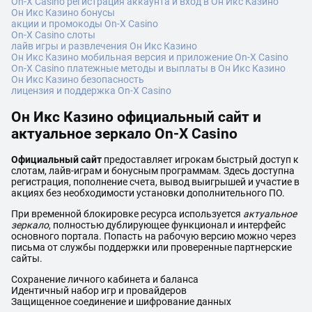
On-X Casino регистрация аккаунта и вход в Он Икс Казино
Он Икс Казино бонусы
акции и промокоды On-X Casino
On-X Casino слоты
лайв игры и развлечения Он Икс Казино
Он Икс Казино мобильная версия и приложение On-X Casino
On-X Casino платежные методы и выплаты в Он Икс Казино
Он Икс Казино безопасность
лицензия и поддержка On-X Casino
Он Икс Казино официальный сайт и
актуальное зеркало On-X Casino
Официальный сайт
предоставляет игрокам быстрый доступ к
слотам, лайв-играм и бонусным программам. Здесь доступна
регистрация, пополнение счета, вывод выигрышей и участие в
акциях без необходимости установки дополнительного ПО.
При временной блокировке ресурса используется
актуальное
зеркало
, полностью дублирующее функционал и интерфейс
основного портала. Попасть на рабочую версию можно через
письма от службы поддержки или проверенные партнерские
сайты.
Сохранение личного кабинета и баланса
Идентичный набор игр и провайдеров
Защищенное соединение и шифрование данных