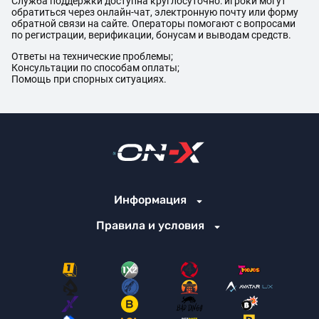
Служба поддержки доступна круглосуточно: игроки могут
обратиться через онлайн-чат, электронную почту или форму
обратной связи на сайте. Операторы помогают с вопросами
по регистрации, верификации, бонусам и выводам средств.
Ответы на технические проблемы;
Консультации по способам оплаты;
Помощь при спорных ситуациях.
Информация
Правила и условия
О нас
Программа лояльности
Джекпот
Правила и условия
Партнерам
Новости
Кешбэк
Политика конфиденциальности
Мобильное приложение
FAQ
Политика возврата
Ответственная игра