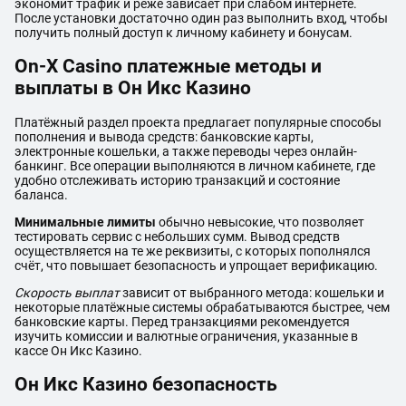
экономит трафик и реже зависает при слабом интернете.
После установки достаточно один раз выполнить вход, чтобы
получить полный доступ к личному кабинету и бонусам.
On-X Casino платежные методы и
выплаты в Он Икс Казино
Платёжный раздел проекта предлагает популярные способы
пополнения и вывода средств: банковские карты,
электронные кошельки, а также переводы через онлайн-
банкинг. Все операции выполняются в личном кабинете, где
удобно отслеживать историю транзакций и состояние
баланса.
Минимальные лимиты
обычно невысокие, что позволяет
тестировать сервис с небольших сумм. Вывод средств
осуществляется на те же реквизиты, с которых пополнялся
счёт, что повышает безопасность и упрощает верификацию.
Скорость выплат
зависит от выбранного метода: кошельки и
некоторые платёжные системы обрабатываются быстрее, чем
банковские карты. Перед транзакциями рекомендуется
изучить комиссии и валютные ограничения, указанные в
кассе Он Икс Казино.
Он Икс Казино безопасность