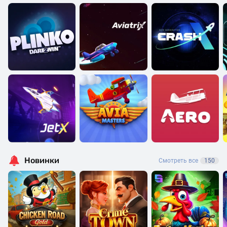
Новинки
Смотреть все
150