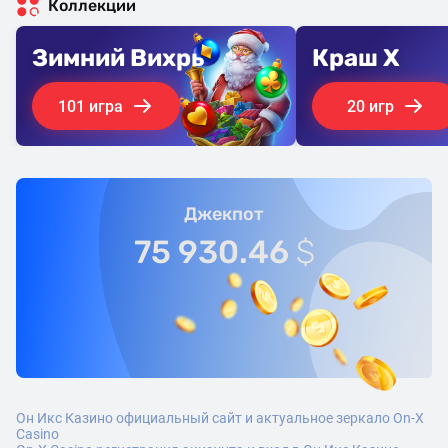
Коллекции
Зимний Вихрь
Краш Х
101 игра
20 игр
Джекпот
75 930.46
$
Он Икс Казино официальный сайт и актуальное зеркало On-X
Casino