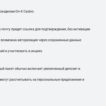
разделам On-X Casino.
а почту придет ссылка для подтверждения, без активации
са возможна авторизация через сохраненные данные
й и участвовать в акциях.
ный пакет обычно включает увеличенный депозит и
 могут рассчитывать на персональные предложения и