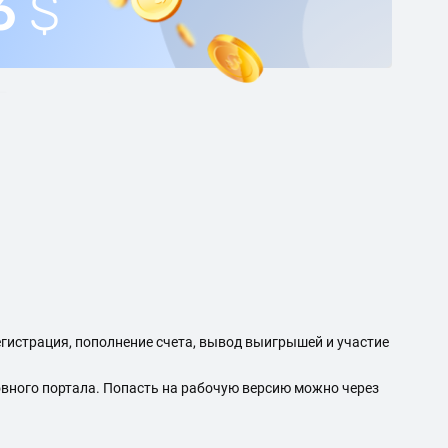
6
$
гистрация, пополнение счета, вывод выигрышей и участие
вного портала. Попасть на рабочую версию можно через