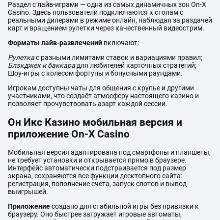
Раздел с лайв-играми — одна из самых динамичных зон On-X
Casino. Здесь пользователи подключаются к столам с
реальными дилерами в режиме онлайн, наблюдая за раздачей
карт и вращением рулетки через качественный видеострим.
Форматы лайв-развлечений
включают:
Рулетка
с разными лимитами ставок и вариациями правил;
Блэкджек и баккара
для любителей карточных стратегий;
Шоу-игры с колесом фортуны и бонусными раундами.
Игрокам доступны чаты для общения с крупье и другими
участниками, что создаёт атмосферу настоящего казино и
позволяет прочувствовать азарт каждой сессии.
Он Икс Казино мобильная версия и
приложение On-X Casino
Мобильная версия адаптирована под смартфоны и планшеты,
не требует установки и открывается прямо в браузере.
Интерфейс автоматически подстраивается под размер
экрана, сохраняются все функции десктопного сайта:
регистрация, пополнение счета, запуск слотов и вывод
выигрышей.
Приложение
создано для стабильной игры без привязки к
браузеру. Оно быстрее загружает игровые автоматы,