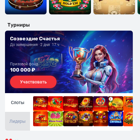
Турниры
Созвездие Счастья
До завершения
2 дня 17 ч
Призовой фонд
100 000
₽
Участвовать
Слоты
Лидеры