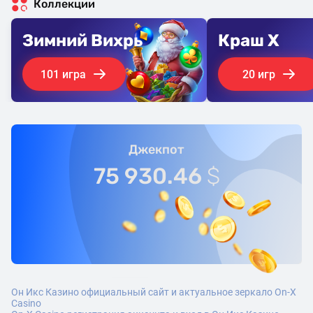
Коллекции
Зимний Вихрь
Краш Х
101 игра
20 игр
Джекпот
75 930.46
$
Он Икс Казино официальный сайт и актуальное зеркало On-X
Casino