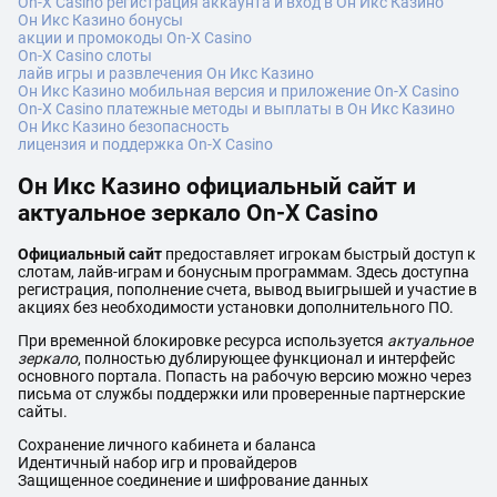
On-X Casino регистрация аккаунта и вход в Он Икс Казино
Он Икс Казино бонусы
акции и промокоды On-X Casino
On-X Casino слоты
лайв игры и развлечения Он Икс Казино
Он Икс Казино мобильная версия и приложение On-X Casino
On-X Casino платежные методы и выплаты в Он Икс Казино
Он Икс Казино безопасность
лицензия и поддержка On-X Casino
Он Икс Казино официальный сайт и
актуальное зеркало On-X Casino
Официальный сайт
предоставляет игрокам быстрый доступ к
слотам, лайв-играм и бонусным программам. Здесь доступна
регистрация, пополнение счета, вывод выигрышей и участие в
акциях без необходимости установки дополнительного ПО.
При временной блокировке ресурса используется
актуальное
зеркало
, полностью дублирующее функционал и интерфейс
основного портала. Попасть на рабочую версию можно через
письма от службы поддержки или проверенные партнерские
сайты.
Сохранение личного кабинета и баланса
Идентичный набор игр и провайдеров
Защищенное соединение и шифрование данных