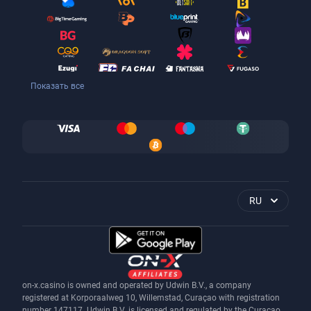
Борьба с отмыванием денег
Показать все
RU
on-x.casino is owned and operated by Udwin B.V., a company
registered at Korporaalweg 10, Willemstad, Curaçao with registration
number 147117. Udwin B.V. is licensed and regulated by the Curaçao