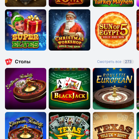
Столы
Смотреть все
273