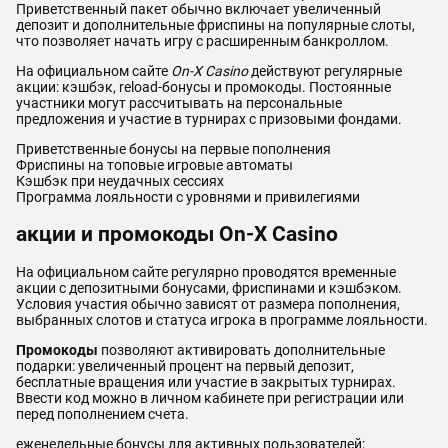
Приветственный пакет обычно включает увеличенный
депозит и дополнительные фриспины на популярные слоты,
что позволяет начать игру с расширенным банкроллом.
На официальном сайте
On-X Casino
действуют регулярные
акции: кэшбэк, reload-бонусы и промокоды. Постоянные
участники могут рассчитывать на персональные
предложения и участие в турнирах с призовыми фондами.
Приветственные бонусы на первые пополнения
Фриспины на топовые игровые автоматы
Кэшбэк при неудачных сессиях
Программа лояльности с уровнями и привилегиями
акции и промокоды On-X Casino
На официальном сайте регулярно проводятся временные
акции с депозитными бонусами, фриспинами и кэшбэком.
Условия участия обычно зависят от размера пополнения,
выбранных слотов и статуса игрока в программе лояльности.
Промокоды
позволяют активировать дополнительные
подарки: увеличенный процент на первый депозит,
бесплатные вращения или участие в закрытых турнирах.
Ввести код можно в личном кабинете при регистрации или
перед пополнением счета.
еженедельные бонусы для активных пользователей;