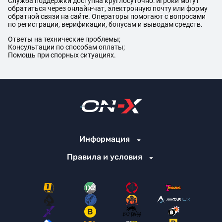
Служба поддержки доступна круглосуточно: игроки могут
обратиться через онлайн-чат, электронную почту или форму
обратной связи на сайте. Операторы помогают с вопросами
по регистрации, верификации, бонусам и выводам средств.
Ответы на технические проблемы;
Консультации по способам оплаты;
Помощь при спорных ситуациях.
Информация
Правила и условия
О нас
Программа лояльности
Джекпот
Правила и условия
Партнерам
Новости
Кешбэк
Политика конфиденциальности
Мобильное приложение
FAQ
Политика возврата
Ответственная игра