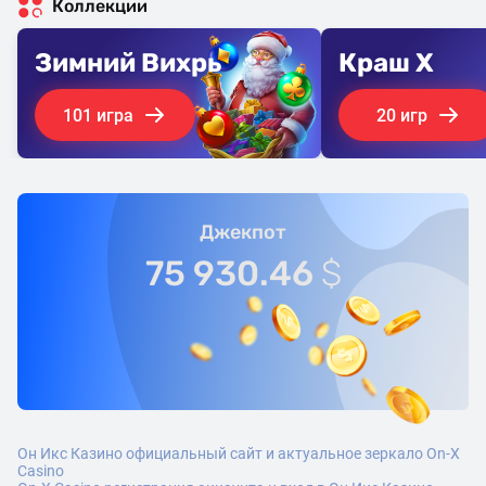
Коллекции
Зимний Вихрь
Краш Х
101 игра
20 игр
Джекпот
75 930.46
$
Он Икс Казино официальный сайт и актуальное зеркало On-X
Casino