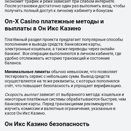
экономит трафик и реже зависает при слабом интернете.
После установки достаточно один раз выполнить вход, чтобы
получить полный доступ к личному кабинету и бонусам.
On-X Casino платежные методы и
выплаты в Он Икс Казино
Платёжный раздел проекта предлагает популярные способы
пополнения и вывода средств: банковские карты,
электронные кошельки, а также переводы через онлайн-
банкинг. Все операции выполняются в личном кабинете, где
удобно отслеживать историю транзакций и состояние
баланса.
Минимальные лимиты
обычно невысокие, что позволяет
тестировать сервис с небольших сумм. Вывод средств
осуществляется на те же реквизиты, с которых пополнялся
счёт, что повышает безопасность и упрощает верификацию.
Скорость выплат
зависит от выбранного метода: кошельки и
некоторые платёжные системы обрабатываются быстрее, чем
банковские карты. Перед транзакциями рекомендуется
изучить комиссии и валютные ограничения, указанные в
кассе Он Икс Казино.
Он Икс Казино безопасность