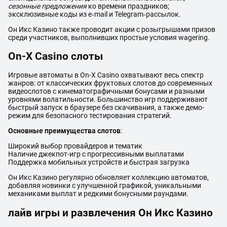
сезонные предложения
ко времени праздников;
эксклюзивные коды из e‑mail и Telegram‑рассылок.
Он Икс Казино также проводит акции с розыгрышами призов
среди участников, выполнивших простые условия wagering.
On-X Casino слоты
Игровые автоматы в On-X Casino охватывают весь спектр
жанров: от классических фруктовых слотов до современных
видеослотов с кинематографичными бонусами и разными
уровнями волатильности. Большинство игр поддерживают
быстрый запуск в браузере без скачивания, а также демо-
режим для безопасного тестирования стратегий.
Основные преимущества слотов
:
Широкий выбор провайдеров и тематик
Наличие джекпот-игр с прогрессивными выплатами
Поддержка мобильных устройств и быстрая загрузка
Он Икс Казино регулярно обновляет коллекцию автоматов,
добавляя новинки с улучшенной графикой, уникальными
механиками выплат и редкими бонусными раундами.
лайв игры и развлечения Он Икс Казино