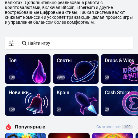
валютах. Дополнительно реализована работа с
криптовалютами, включая Bitcoin, Ethereum и другие
востребованные цифровые активы. Гибкая система валют
снижает комиссии и ускоряет транзакции, делая процесс игры
и управления балансом более комфортным.
Топ
Слоты
Drops & Wins
100
9909
50
Новинки
Краш
Cash Storm
150
64
20
Популярные
Смотреть все
100