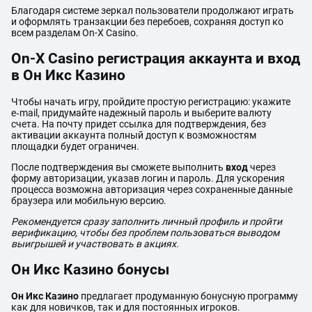
Благодаря системе зеркал пользователи продолжают играть
и оформлять транзакции без перебоев, сохраняя доступ ко
всем разделам On-X Casino.
On-X Casino регистрация аккаунта и вход
в Он Икс Казино
Чтобы начать игру, пройдите простую регистрацию: укажите
e‑mail, придумайте надежный пароль и выберите валюту
счета. На почту придет ссылка для подтверждения, без
активации аккаунта полный доступ к возможностям
площадки будет ограничен.
После подтверждения вы сможете выполнить
вход
через
форму авторизации, указав логин и пароль. Для ускорения
процесса возможна авторизация через сохраненные данные
браузера или мобильную версию.
Рекомендуется сразу заполнить личный профиль и пройти
верификацию, чтобы без проблем пользоваться выводом
выигрышей и участвовать в акциях.
Он Икс Казино бонусы
Он Икс Казино
предлагает продуманную бонусную программу
как для новичков, так и для постоянных игроков.