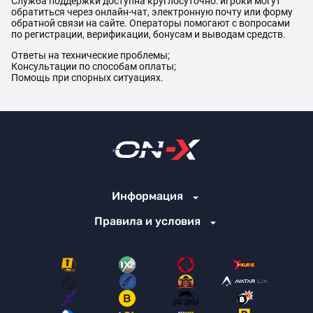
Служба поддержки доступна круглосуточно: игроки могут
обратиться через онлайн-чат, электронную почту или форму
обратной связи на сайте. Операторы помогают с вопросами
по регистрации, верификации, бонусам и выводам средств.
Ответы на технические проблемы;
Консультации по способам оплаты;
Помощь при спорных ситуациях.
Информация
Правила и условия
О нас
Программа лояльности
Джекпот
Правила и условия
Партнерам
Новости
Кешбэк
Политика конфиденциальности
Мобильное приложение
FAQ
Политика возврата
Ответственная игра