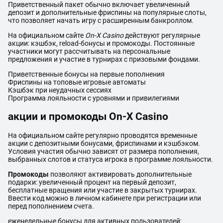
Приветственный пакет обычно включает увеличенный
депозит и дополнительные фриспины на популярные слоты,
что позволяет начать игру с расширенным банкроллом.
На официальном сайте
On-X Casino
действуют регулярные
акции: кэшбэк, reload-бонусы и промокоды. Постоянные
участники могут рассчитывать на персональные
предложения и участие в турнирах с призовыми фондами.
Приветственные бонусы на первые пополнения
Фриспины на топовые игровые автоматы
Кэшбэк при неудачных сессиях
Программа лояльности с уровнями и привилегиями
акции и промокоды On-X Casino
На официальном сайте регулярно проводятся временные
акции с депозитными бонусами, фриспинами и кэшбэком.
Условия участия обычно зависят от размера пополнения,
выбранных слотов и статуса игрока в программе лояльности.
Промокоды
позволяют активировать дополнительные
подарки: увеличенный процент на первый депозит,
бесплатные вращения или участие в закрытых турнирах.
Ввести код можно в личном кабинете при регистрации или
перед пополнением счета.
еженедельные бонусы для активных пользователей;