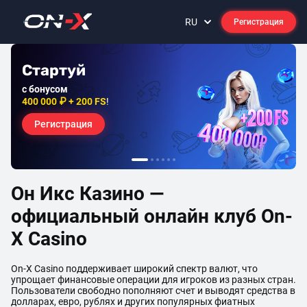
RU
Регистрация
Стартуй
с бонусом
400 000 ₽ + 200 FS
!
Регистрация
Он Икс Казино —
официальный онлайн клуб On-
X Casino
On-X Casino поддерживает широкий спектр валют, что
упрощает финансовые операции для игроков из разных стран.
Пользователи свободно пополняют счет и выводят средства в
долларах, евро, рублях и других популярных фиатных