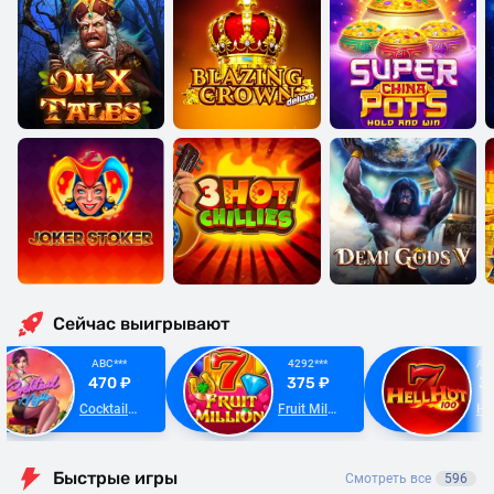
Сейчас выигрывают
ABC***
4292***
470
₽
375
₽
3
Cocktail Nights
Fruit Million
Быстрые игры
Cмотреть все
596