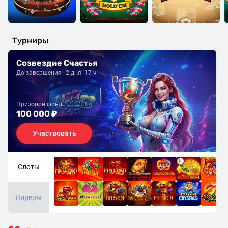
Турниры
Созвездие Счастья
До завершения
2 дня 17 ч
Призовой фонд
100 000
₽
Участвовать
Слоты
Лидеры