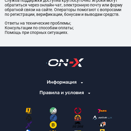
Служба поддержки доступна круглосуточно: игроки могут
обратиться через онлайн-чат, электронную почту или форму
обратной связи на сайте. Операторы помогают с вопросами
по регистрации, верификации, бонусам и выводам средств.
Ответы на технические проблемы;
Консультации по способам оплаты;
Помощь при спорных ситуациях.
Информация
Правила и условия
О нас
Программа лояльности
Джекпот
Правила и условия
Партнерам
Новости
Кешбэк
Политика конфиденциальности
Мобильное приложение
FAQ
Политика возврата
Ответственная игра