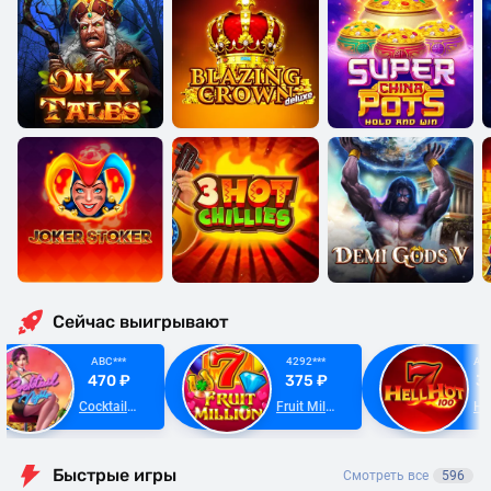
Сейчас выигрывают
ABC***
4292***
470
₽
375
₽
3
Cocktail Nights
Fruit Million
Быстрые игры
Cмотреть все
596