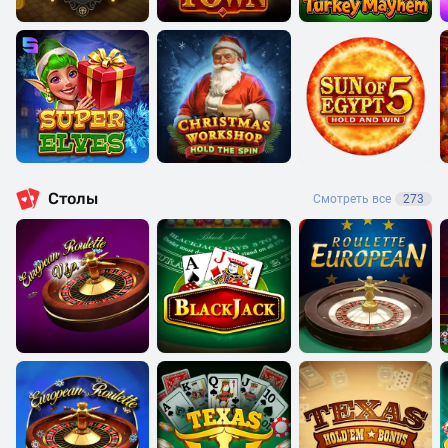
Столы
Смотреть все
273