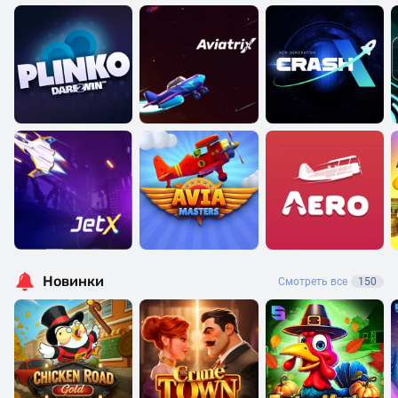
Новинки
Смотреть все
150