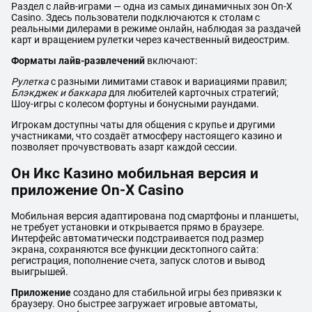
Раздел с лайв-играми — одна из самых динамичных зон On-X
Casino. Здесь пользователи подключаются к столам с
реальными дилерами в режиме онлайн, наблюдая за раздачей
карт и вращением рулетки через качественный видеострим.
Форматы лайв-развлечений
включают:
Рулетка
с разными лимитами ставок и вариациями правил;
Блэкджек и баккара
для любителей карточных стратегий;
Шоу-игры с колесом фортуны и бонусными раундами.
Игрокам доступны чаты для общения с крупье и другими
участниками, что создаёт атмосферу настоящего казино и
позволяет прочувствовать азарт каждой сессии.
Он Икс Казино мобильная версия и
приложение On-X Casino
Мобильная версия адаптирована под смартфоны и планшеты,
не требует установки и открывается прямо в браузере.
Интерфейс автоматически подстраивается под размер
экрана, сохраняются все функции десктопного сайта:
регистрация, пополнение счета, запуск слотов и вывод
выигрышей.
Приложение
создано для стабильной игры без привязки к
браузеру. Оно быстрее загружает игровые автоматы,