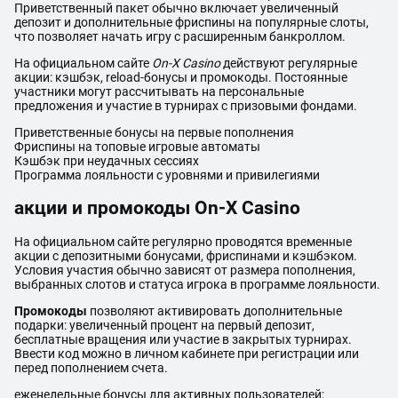
Приветственный пакет обычно включает увеличенный
депозит и дополнительные фриспины на популярные слоты,
что позволяет начать игру с расширенным банкроллом.
На официальном сайте
On-X Casino
действуют регулярные
акции: кэшбэк, reload-бонусы и промокоды. Постоянные
участники могут рассчитывать на персональные
предложения и участие в турнирах с призовыми фондами.
Приветственные бонусы на первые пополнения
Фриспины на топовые игровые автоматы
Кэшбэк при неудачных сессиях
Программа лояльности с уровнями и привилегиями
акции и промокоды On-X Casino
На официальном сайте регулярно проводятся временные
акции с депозитными бонусами, фриспинами и кэшбэком.
Условия участия обычно зависят от размера пополнения,
выбранных слотов и статуса игрока в программе лояльности.
Промокоды
позволяют активировать дополнительные
подарки: увеличенный процент на первый депозит,
бесплатные вращения или участие в закрытых турнирах.
Ввести код можно в личном кабинете при регистрации или
перед пополнением счета.
еженедельные бонусы для активных пользователей;