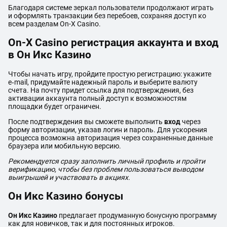
Благодаря системе зеркал пользователи продолжают играть
и оформлять транзакции без перебоев, сохраняя доступ ко
всем разделам On-X Casino.
On-X Casino регистрация аккаунта и вход
в Он Икс Казино
Чтобы начать игру, пройдите простую регистрацию: укажите
e‑mail, придумайте надежный пароль и выберите валюту
счета. На почту придет ссылка для подтверждения, без
активации аккаунта полный доступ к возможностям
площадки будет ограничен.
После подтверждения вы сможете выполнить
вход
через
форму авторизации, указав логин и пароль. Для ускорения
процесса возможна авторизация через сохраненные данные
браузера или мобильную версию.
Рекомендуется сразу заполнить личный профиль и пройти
верификацию, чтобы без проблем пользоваться выводом
выигрышей и участвовать в акциях.
Он Икс Казино бонусы
Он Икс Казино
предлагает продуманную бонусную программу
как для новичков, так и для постоянных игроков.