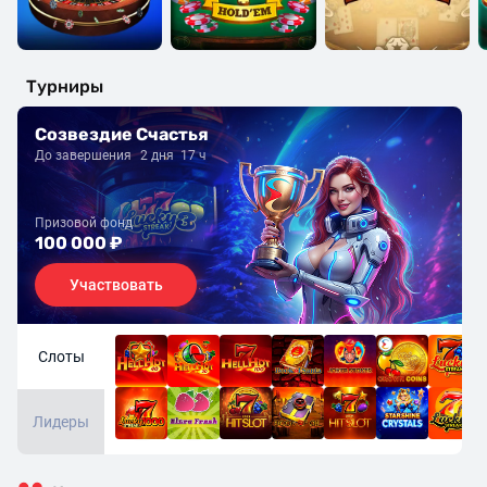
Турниры
Созвездие Счастья
До завершения
2 дня 17 ч
Призовой фонд
100 000
₽
Участвовать
Слоты
Лидеры