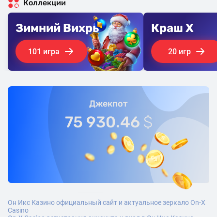
Коллекции
Зимний Вихрь
Краш Х
101 игра
20 игр
Джекпот
75 930.46
$
Он Икс Казино официальный сайт и актуальное зеркало On-X
Casino