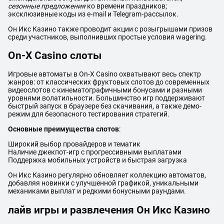
сезонные предложения
ко времени праздников;
эксклюзивные коды из e‑mail и Telegram‑рассылок.
Он Икс Казино также проводит акции с розыгрышами призов
среди участников, выполнивших простые условия wagering.
On-X Casino слоты
Игровые автоматы в On-X Casino охватывают весь спектр
жанров: от классических фруктовых слотов до современных
видеослотов с кинематографичными бонусами и разными
уровнями волатильности. Большинство игр поддерживают
быстрый запуск в браузере без скачивания, а также демо-
режим для безопасного тестирования стратегий.
Основные преимущества слотов
:
Широкий выбор провайдеров и тематик
Наличие джекпот-игр с прогрессивными выплатами
Поддержка мобильных устройств и быстрая загрузка
Он Икс Казино регулярно обновляет коллекцию автоматов,
добавляя новинки с улучшенной графикой, уникальными
механиками выплат и редкими бонусными раундами.
лайв игры и развлечения Он Икс Казино