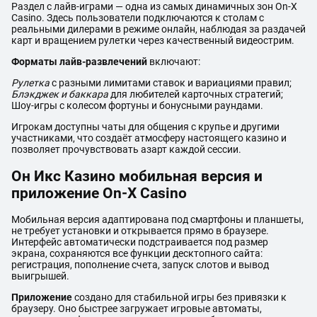
Раздел с лайв-играми — одна из самых динамичных зон On-X
Casino. Здесь пользователи подключаются к столам с
реальными дилерами в режиме онлайн, наблюдая за раздачей
карт и вращением рулетки через качественный видеострим.
Форматы лайв-развлечений
включают:
Рулетка
с разными лимитами ставок и вариациями правил;
Блэкджек и баккара
для любителей карточных стратегий;
Шоу-игры с колесом фортуны и бонусными раундами.
Игрокам доступны чаты для общения с крупье и другими
участниками, что создаёт атмосферу настоящего казино и
позволяет прочувствовать азарт каждой сессии.
Он Икс Казино мобильная версия и
приложение On-X Casino
Мобильная версия адаптирована под смартфоны и планшеты,
не требует установки и открывается прямо в браузере.
Интерфейс автоматически подстраивается под размер
экрана, сохраняются все функции десктопного сайта:
регистрация, пополнение счета, запуск слотов и вывод
выигрышей.
Приложение
создано для стабильной игры без привязки к
браузеру. Оно быстрее загружает игровые автоматы,