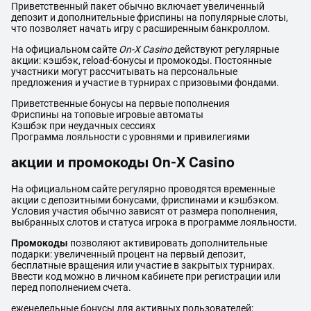
Приветственный пакет обычно включает увеличенный
депозит и дополнительные фриспины на популярные слоты,
что позволяет начать игру с расширенным банкроллом.
На официальном сайте
On-X Casino
действуют регулярные
акции: кэшбэк, reload-бонусы и промокоды. Постоянные
участники могут рассчитывать на персональные
предложения и участие в турнирах с призовыми фондами.
Приветственные бонусы на первые пополнения
Фриспины на топовые игровые автоматы
Кэшбэк при неудачных сессиях
Программа лояльности с уровнями и привилегиями
акции и промокоды On-X Casino
На официальном сайте регулярно проводятся временные
акции с депозитными бонусами, фриспинами и кэшбэком.
Условия участия обычно зависят от размера пополнения,
выбранных слотов и статуса игрока в программе лояльности.
Промокоды
позволяют активировать дополнительные
подарки: увеличенный процент на первый депозит,
бесплатные вращения или участие в закрытых турнирах.
Ввести код можно в личном кабинете при регистрации или
перед пополнением счета.
еженедельные бонусы для активных пользователей;