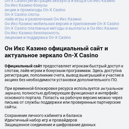
On-X Casino регистрация аккаунта и вход в Он Икс Казино
Он Икс Казино бонусы
акции и промокоды On-X Casino
On-X Casino слоты
лайв игры и развлечения Он Икс Казино
Он Икс Казино мобильная версия и приложение On-X Casino
On-X Casino платежные методы и выплаты в Он Икс Казино
Он Икс Казино безопасность
лицензия и поддержка On-X Casino
Он Икс Казино официальный сайт и
актуальное зеркало On-X Casino
Официальный сайт
предоставляет игрокам быстрый доступ к
слотам, лайв-играм и бонусным программам. Здесь доступна
регистрация, пополнение счета, вывод выигрышей и участие в
акциях без необходимости установки дополнительного ПО.
При временной блокировке ресурса используется
актуальное
зеркало
, полностью дублирующее функционал и интерфейс
основного портала. Попасть на рабочую версию можно через
письма от службы поддержки или проверенные партнерские
сайты.
Сохранение личного кабинета и баланса
Идентичный набор игр и провайдеров
Защищенное соединение и шифрование данных