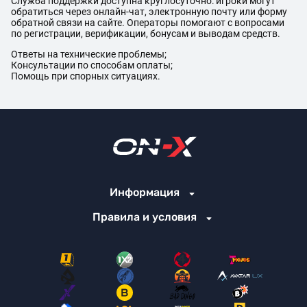
Служба поддержки доступна круглосуточно: игроки могут
обратиться через онлайн-чат, электронную почту или форму
обратной связи на сайте. Операторы помогают с вопросами
по регистрации, верификации, бонусам и выводам средств.
Ответы на технические проблемы;
Консультации по способам оплаты;
Помощь при спорных ситуациях.
Информация
Правила и условия
О нас
Программа лояльности
Джекпот
Правила и условия
Партнерам
Новости
Кешбэк
Политика конфиденциальности
Мобильное приложение
FAQ
Политика возврата
Ответственная игра