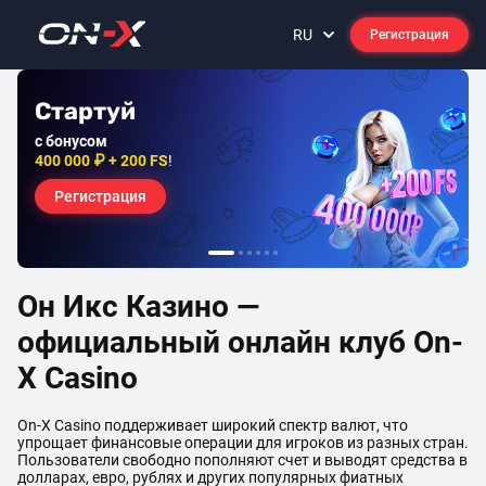
RU
Регистрация
Стартуй
с бонусом
400 000 ₽ + 200 FS
!
Регистрация
Он Икс Казино —
официальный онлайн клуб On-
X Casino
On-X Casino поддерживает широкий спектр валют, что
упрощает финансовые операции для игроков из разных стран.
Пользователи свободно пополняют счет и выводят средства в
долларах, евро, рублях и других популярных фиатных