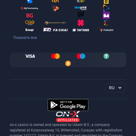
Борьба с отмыванием денег
Показать все
RU
on-x.casino is owned and operated by Udwin B.V., a company
registered at Korporaalweg 10, Willemstad, Curaçao with registration
number 147117. Udwin B.V. is licensed and regulated by the Curaçao