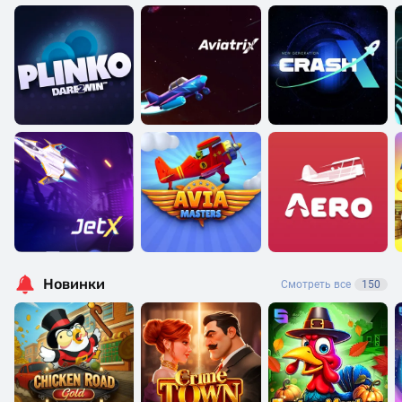
Новинки
Смотреть все
150