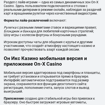
Раздел с лайв-играми — одна из самых динамичных зон On-X
Casino. Здесь пользователи подключаются к столам с
реальными дилерами в режиме онлайн, наблюдая за раздачей
карт и вращением рулетки через качественный видеострим.
Форматы лайв-развлечений
включают:
Рулетка
с разными лимитами ставок и вариациями правил;
Блэкджек и баккара
для любителей карточных стратегий;
Шоу-игры с колесом фортуны и бонусными раундами.
Игрокам доступны чаты для общения с крупье и другими
участниками, что создаёт атмосферу настоящего казино и
позволяет прочувствовать азарт каждой сессии.
Он Икс Казино мобильная версия и
приложение On-X Casino
Мобильная версия адаптирована под смартфоны и планшеты,
не требует установки и открывается прямо в браузере.
Интерфейс автоматически подстраивается под размер
экрана, сохраняются все функции десктопного сайта:
регистрация, пополнение счета, запуск слотов и вывод
выигрышей.
Приложение
создано для стабильной игры без привязки к
браузеру. Оно быстрее загружает игровые автоматы,