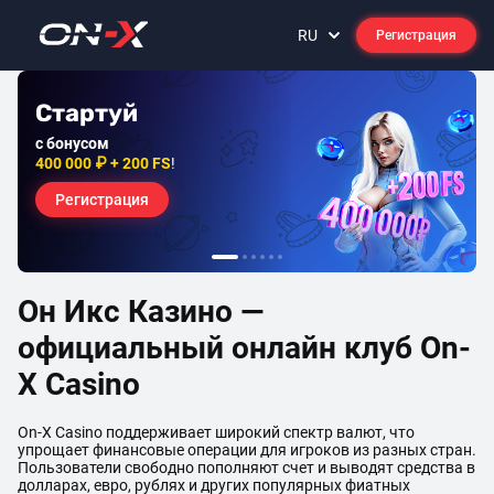
RU
Регистрация
Стартуй
с бонусом
400 000 ₽ + 200 FS
!
Регистрация
Он Икс Казино —
официальный онлайн клуб On-
X Casino
On-X Casino поддерживает широкий спектр валют, что
упрощает финансовые операции для игроков из разных стран.
Пользователи свободно пополняют счет и выводят средства в
долларах, евро, рублях и других популярных фиатных