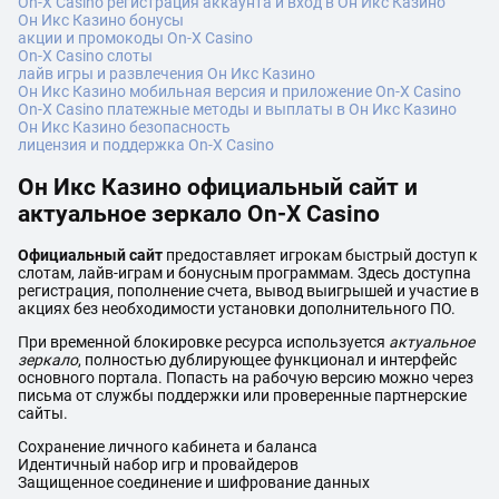
On-X Casino регистрация аккаунта и вход в Он Икс Казино
Он Икс Казино бонусы
акции и промокоды On-X Casino
On-X Casino слоты
лайв игры и развлечения Он Икс Казино
Он Икс Казино мобильная версия и приложение On-X Casino
On-X Casino платежные методы и выплаты в Он Икс Казино
Он Икс Казино безопасность
лицензия и поддержка On-X Casino
Он Икс Казино официальный сайт и
актуальное зеркало On-X Casino
Официальный сайт
предоставляет игрокам быстрый доступ к
слотам, лайв-играм и бонусным программам. Здесь доступна
регистрация, пополнение счета, вывод выигрышей и участие в
акциях без необходимости установки дополнительного ПО.
При временной блокировке ресурса используется
актуальное
зеркало
, полностью дублирующее функционал и интерфейс
основного портала. Попасть на рабочую версию можно через
письма от службы поддержки или проверенные партнерские
сайты.
Сохранение личного кабинета и баланса
Идентичный набор игр и провайдеров
Защищенное соединение и шифрование данных