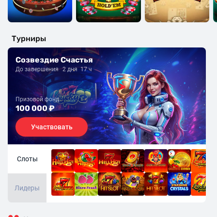
Турниры
Созвездие Счастья
До завершения
2 дня 17 ч
Призовой фонд
100 000
₽
Участвовать
Слоты
Лидеры