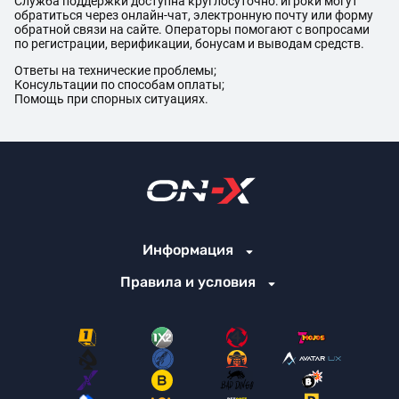
Служба поддержки доступна круглосуточно: игроки могут
обратиться через онлайн-чат, электронную почту или форму
обратной связи на сайте. Операторы помогают с вопросами
по регистрации, верификации, бонусам и выводам средств.
Ответы на технические проблемы;
Консультации по способам оплаты;
Помощь при спорных ситуациях.
Информация
Правила и условия
О нас
Программа лояльности
Джекпот
Правила и условия
Партнерам
Новости
Кешбэк
Политика конфиденциальности
Мобильное приложение
FAQ
Политика возврата
Ответственная игра