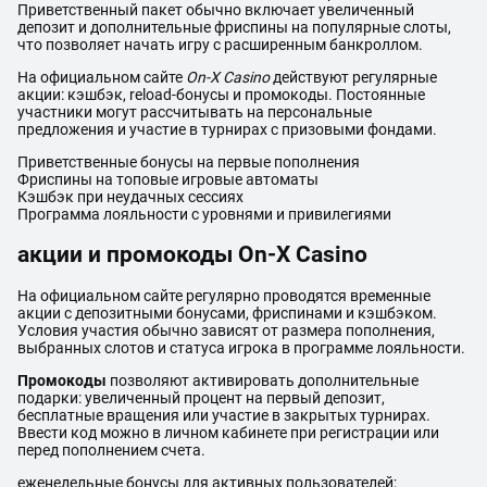
Приветственный пакет обычно включает увеличенный
депозит и дополнительные фриспины на популярные слоты,
что позволяет начать игру с расширенным банкроллом.
На официальном сайте
On-X Casino
действуют регулярные
акции: кэшбэк, reload-бонусы и промокоды. Постоянные
участники могут рассчитывать на персональные
предложения и участие в турнирах с призовыми фондами.
Приветственные бонусы на первые пополнения
Фриспины на топовые игровые автоматы
Кэшбэк при неудачных сессиях
Программа лояльности с уровнями и привилегиями
акции и промокоды On-X Casino
На официальном сайте регулярно проводятся временные
акции с депозитными бонусами, фриспинами и кэшбэком.
Условия участия обычно зависят от размера пополнения,
выбранных слотов и статуса игрока в программе лояльности.
Промокоды
позволяют активировать дополнительные
подарки: увеличенный процент на первый депозит,
бесплатные вращения или участие в закрытых турнирах.
Ввести код можно в личном кабинете при регистрации или
перед пополнением счета.
еженедельные бонусы для активных пользователей;