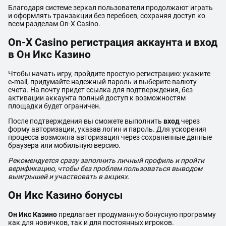
Благодаря системе зеркал пользователи продолжают играть
и оформлять транзакции без перебоев, сохраняя доступ ко
всем разделам On-X Casino.
On-X Casino регистрация аккаунта и вход
в Он Икс Казино
Чтобы начать игру, пройдите простую регистрацию: укажите
e‑mail, придумайте надежный пароль и выберите валюту
счета. На почту придет ссылка для подтверждения, без
активации аккаунта полный доступ к возможностям
площадки будет ограничен.
После подтверждения вы сможете выполнить
вход
через
форму авторизации, указав логин и пароль. Для ускорения
процесса возможна авторизация через сохраненные данные
браузера или мобильную версию.
Рекомендуется сразу заполнить личный профиль и пройти
верификацию, чтобы без проблем пользоваться выводом
выигрышей и участвовать в акциях.
Он Икс Казино бонусы
Он Икс Казино
предлагает продуманную бонусную программу
как для новичков, так и для постоянных игроков.