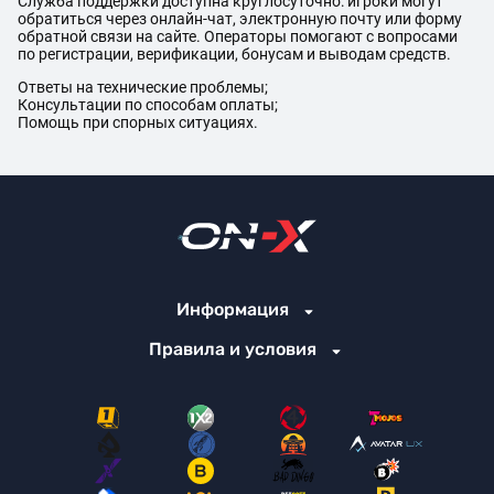
Служба поддержки доступна круглосуточно: игроки могут
обратиться через онлайн-чат, электронную почту или форму
обратной связи на сайте. Операторы помогают с вопросами
по регистрации, верификации, бонусам и выводам средств.
Ответы на технические проблемы;
Консультации по способам оплаты;
Помощь при спорных ситуациях.
Информация
Правила и условия
О нас
Программа лояльности
Джекпот
Правила и условия
Партнерам
Новости
Кешбэк
Политика конфиденциальности
Мобильное приложение
FAQ
Политика возврата
Ответственная игра