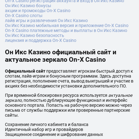
On-X Casino регистрация аккаунта и вход в Он Икс Казино
Он Икс Казино бонусы
акции и промокоды On-X Casino
On-X Casino слоты
лайв игры и развлечения Он Икс Казино
Он Икс Казино мобильная версия и приложение On-X Casino
On-X Casino платежные методы и выплаты в Он Икс Казино
Он Икс Казино безопасность
лицензия и поддержка On-X Casino
Он Икс Казино официальный сайт и
актуальное зеркало On-X Casino
Официальный сайт
предоставляет игрокам быстрый доступ к
слотам, лайв-играм и бонусным программам. Здесь доступна
регистрация, пополнение счета, вывод выигрышей и участие в
акциях без необходимости установки дополнительного ПО.
При временной блокировке ресурса используется
актуальное
зеркало
, полностью дублирующее функционал и интерфейс
основного портала. Попасть на рабочую версию можно через
письма от службы поддержки или проверенные партнерские
сайты.
Сохранение личного кабинета и баланса
Идентичный набор игр и провайдеров
Защищенное соединение и шифрование данных