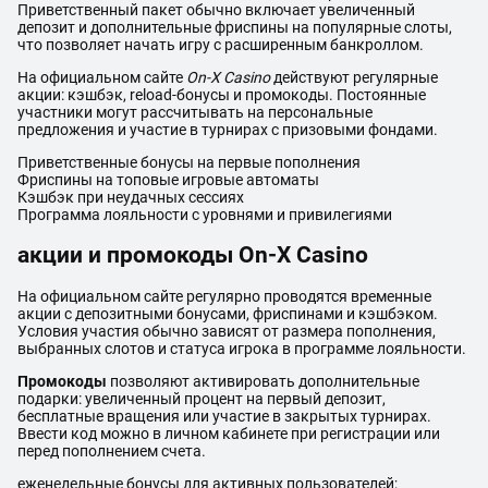
Приветственный пакет обычно включает увеличенный
депозит и дополнительные фриспины на популярные слоты,
что позволяет начать игру с расширенным банкроллом.
На официальном сайте
On-X Casino
действуют регулярные
акции: кэшбэк, reload-бонусы и промокоды. Постоянные
участники могут рассчитывать на персональные
предложения и участие в турнирах с призовыми фондами.
Приветственные бонусы на первые пополнения
Фриспины на топовые игровые автоматы
Кэшбэк при неудачных сессиях
Программа лояльности с уровнями и привилегиями
акции и промокоды On-X Casino
На официальном сайте регулярно проводятся временные
акции с депозитными бонусами, фриспинами и кэшбэком.
Условия участия обычно зависят от размера пополнения,
выбранных слотов и статуса игрока в программе лояльности.
Промокоды
позволяют активировать дополнительные
подарки: увеличенный процент на первый депозит,
бесплатные вращения или участие в закрытых турнирах.
Ввести код можно в личном кабинете при регистрации или
перед пополнением счета.
еженедельные бонусы для активных пользователей;