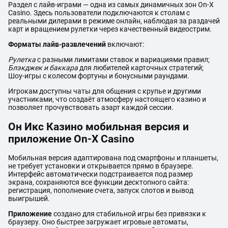
Раздел с лайв-играми — одна из самых динамичных зон On-X
Casino. Здесь пользователи подключаются к столам с
реальными дилерами в режиме онлайн, наблюдая за раздачей
карт и вращением рулетки через качественный видеострим.
Форматы лайв-развлечений
включают:
Рулетка
с разными лимитами ставок и вариациями правил;
Блэкджек и баккара
для любителей карточных стратегий;
Шоу-игры с колесом фортуны и бонусными раундами.
Игрокам доступны чаты для общения с крупье и другими
участниками, что создаёт атмосферу настоящего казино и
позволяет прочувствовать азарт каждой сессии.
Он Икс Казино мобильная версия и
приложение On-X Casino
Мобильная версия адаптирована под смартфоны и планшеты,
не требует установки и открывается прямо в браузере.
Интерфейс автоматически подстраивается под размер
экрана, сохраняются все функции десктопного сайта:
регистрация, пополнение счета, запуск слотов и вывод
выигрышей.
Приложение
создано для стабильной игры без привязки к
браузеру. Оно быстрее загружает игровые автоматы,