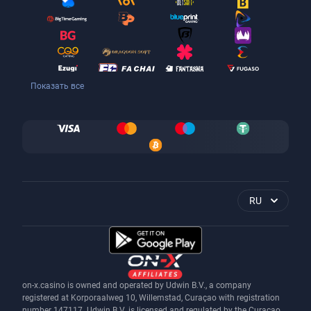
Борьба с отмыванием денег
Показать все
RU
on-x.casino is owned and operated by Udwin B.V., a company
registered at Korporaalweg 10, Willemstad, Curaçao with registration
number 147117. Udwin B.V. is licensed and regulated by the Curaçao