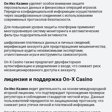
Он Икс Казино
уделяет особое внимание защите
персональных данных и финансовых операций игроков.
Передача конфиденциальной информации осуществляется
через зашифрованные соединения с использованием
современных протоколов безопасности.
Для повышения уровня защиты платформа применяет
многоуровневую систему мониторинга и автоматические
фильтры подозрительной активности.
шифрование платежных данных и личных сведений;
верификация аккаунта для предотвращения мошенничества;
регулярные аудиты независимыми экспертами;
ответственная игра
и инструменты самоконтроля.
On-X Casino также предлагает двухфакторную
аутентификацию и уведомления о входе, что снижает риск
несанкционированного доступа к аккаунту.
лицензия и поддержка On-X Casino
Он Икс Казино
ведет деятельность на основе международной
игорной лицензии, что подтверждает прохождение проверок
регулятора и соблюдение стандартов честной игры. Данные
пользователей передаются по защищенному протоколу, что
снижает риск утечки личной и платежной информации.