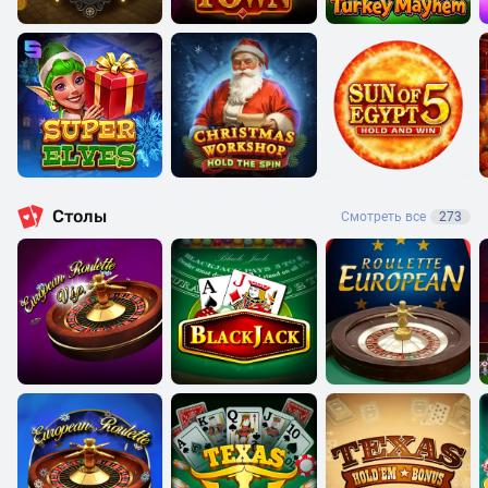
Столы
Смотреть все
273