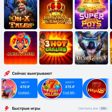
Сейчас выигрывают
ABC***
4292***
470
₽
375
₽
3
Cocktail Nights
Fruit Million
Быстрые игры
Cмотреть все
596