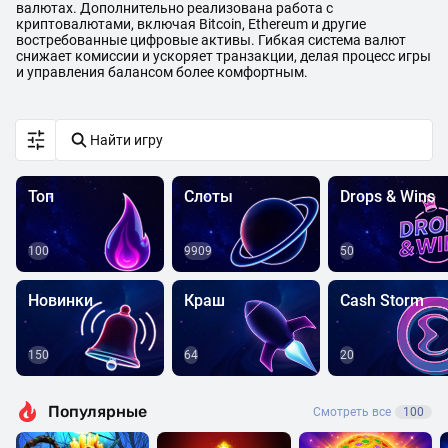
валютах. Дополнительно реализована работа с
криптовалютами, включая Bitcoin, Ethereum и другие
востребованные цифровые активы. Гибкая система валют
снижает комиссии и ускоряет транзакции, делая процесс игры
и управления балансом более комфортным.
Топ
Слоты
Drops & Wins
100
9909
50
Новинки
Краш
Cash Storm
150
64
20
Популярные
Смотреть все
100