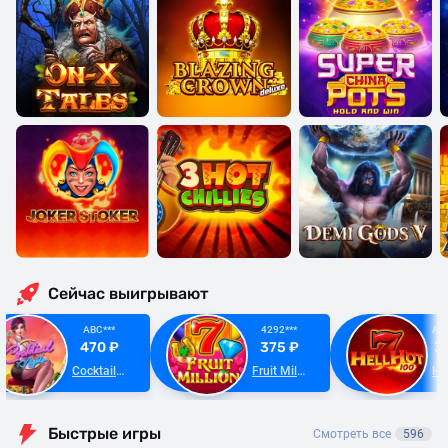
Сейчас выигрывают
ABC***
4292***
470
₽
375
₽
3
Cocktail Nights
Fruit Million
Быстрые игры
Cмотреть все
596