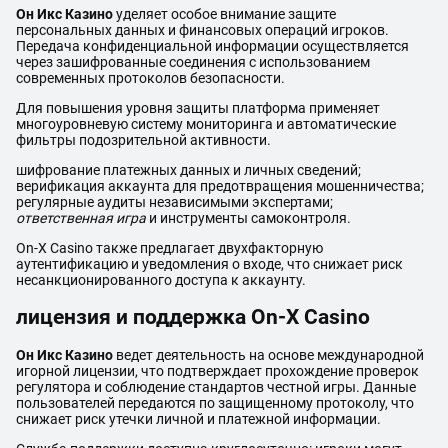
Он Икс Казино
уделяет особое внимание защите
персональных данных и финансовых операций игроков.
Передача конфиденциальной информации осуществляется
через зашифрованные соединения с использованием
современных протоколов безопасности.
Для повышения уровня защиты платформа применяет
многоуровневую систему мониторинга и автоматические
фильтры подозрительной активности.
шифрование платежных данных и личных сведений;
верификация аккаунта для предотвращения мошенничества;
регулярные аудиты независимыми экспертами;
ответственная игра
и инструменты самоконтроля.
On-X Casino также предлагает двухфакторную
аутентификацию и уведомления о входе, что снижает риск
несанкционированного доступа к аккаунту.
лицензия и поддержка On-X Casino
Он Икс Казино
ведет деятельность на основе международной
игорной лицензии, что подтверждает прохождение проверок
регулятора и соблюдение стандартов честной игры. Данные
пользователей передаются по защищенному протоколу, что
снижает риск утечки личной и платежной информации.