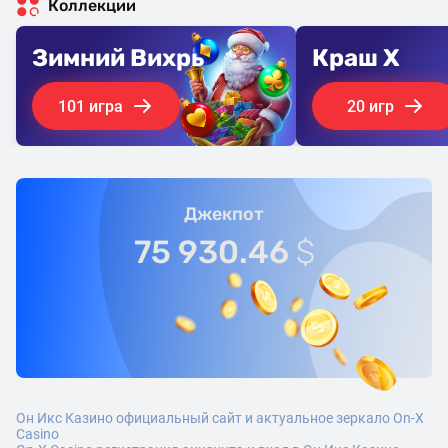
Коллекции
Зимний Вихрь
Краш Х
101 игра
20 игр
Джекпот
75 930.46
$
Он Икс Казино официальный сайт и актуальное зеркало On-X
Casino