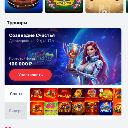
Турниры
Созвездие Счастья
До завершения
2 дня 17 ч
Призовой фонд
100 000
₽
Участвовать
Слоты
Лидеры