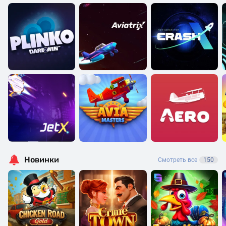
Новинки
Смотреть все
150