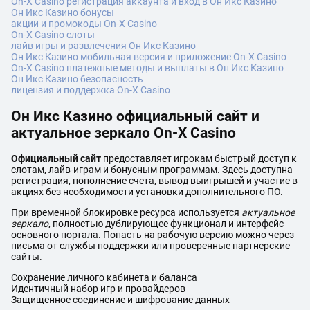
On-X Casino регистрация аккаунта и вход в Он Икс Казино
Он Икс Казино бонусы
акции и промокоды On-X Casino
On-X Casino слоты
лайв игры и развлечения Он Икс Казино
Он Икс Казино мобильная версия и приложение On-X Casino
On-X Casino платежные методы и выплаты в Он Икс Казино
Он Икс Казино безопасность
лицензия и поддержка On-X Casino
Он Икс Казино официальный сайт и
актуальное зеркало On-X Casino
Официальный сайт
предоставляет игрокам быстрый доступ к
слотам, лайв-играм и бонусным программам. Здесь доступна
регистрация, пополнение счета, вывод выигрышей и участие в
акциях без необходимости установки дополнительного ПО.
При временной блокировке ресурса используется
актуальное
зеркало
, полностью дублирующее функционал и интерфейс
основного портала. Попасть на рабочую версию можно через
письма от службы поддержки или проверенные партнерские
сайты.
Сохранение личного кабинета и баланса
Идентичный набор игр и провайдеров
Защищенное соединение и шифрование данных