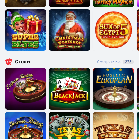
Столы
Смотреть все
273