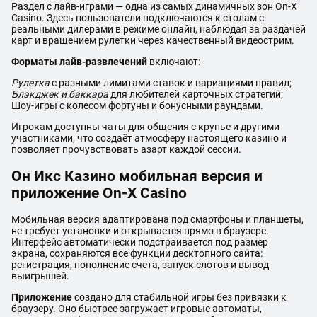
Раздел с лайв-играми — одна из самых динамичных зон On-X
Casino. Здесь пользователи подключаются к столам с
реальными дилерами в режиме онлайн, наблюдая за раздачей
карт и вращением рулетки через качественный видеострим.
Форматы лайв-развлечений
включают:
Рулетка
с разными лимитами ставок и вариациями правил;
Блэкджек и баккара
для любителей карточных стратегий;
Шоу-игры с колесом фортуны и бонусными раундами.
Игрокам доступны чаты для общения с крупье и другими
участниками, что создаёт атмосферу настоящего казино и
позволяет прочувствовать азарт каждой сессии.
Он Икс Казино мобильная версия и
приложение On-X Casino
Мобильная версия адаптирована под смартфоны и планшеты,
не требует установки и открывается прямо в браузере.
Интерфейс автоматически подстраивается под размер
экрана, сохраняются все функции десктопного сайта:
регистрация, пополнение счета, запуск слотов и вывод
выигрышей.
Приложение
создано для стабильной игры без привязки к
браузеру. Оно быстрее загружает игровые автоматы,