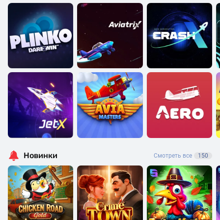
Новинки
Смотреть все
150