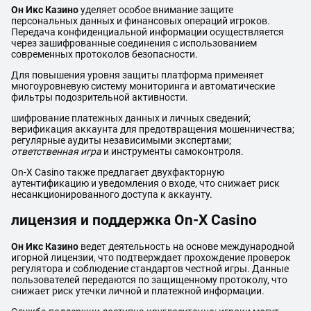
Он Икс Казино
уделяет особое внимание защите
персональных данных и финансовых операций игроков.
Передача конфиденциальной информации осуществляется
через зашифрованные соединения с использованием
современных протоколов безопасности.
Для повышения уровня защиты платформа применяет
многоуровневую систему мониторинга и автоматические
фильтры подозрительной активности.
шифрование платежных данных и личных сведений;
верификация аккаунта для предотвращения мошенничества;
регулярные аудиты независимыми экспертами;
ответственная игра
и инструменты самоконтроля.
On-X Casino также предлагает двухфакторную
аутентификацию и уведомления о входе, что снижает риск
несанкционированного доступа к аккаунту.
лицензия и поддержка On-X Casino
Он Икс Казино
ведет деятельность на основе международной
игорной лицензии, что подтверждает прохождение проверок
регулятора и соблюдение стандартов честной игры. Данные
пользователей передаются по защищенному протоколу, что
снижает риск утечки личной и платежной информации.