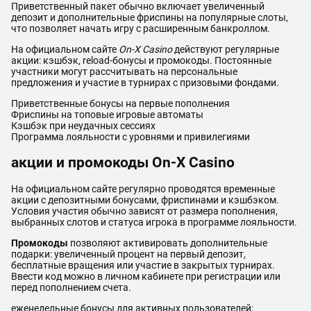
Приветственный пакет обычно включает увеличенный
депозит и дополнительные фриспины на популярные слоты,
что позволяет начать игру с расширенным банкроллом.
На официальном сайте
On-X Casino
действуют регулярные
акции: кэшбэк, reload-бонусы и промокоды. Постоянные
участники могут рассчитывать на персональные
предложения и участие в турнирах с призовыми фондами.
Приветственные бонусы на первые пополнения
Фриспины на топовые игровые автоматы
Кэшбэк при неудачных сессиях
Программа лояльности с уровнями и привилегиями
акции и промокоды On-X Casino
На официальном сайте регулярно проводятся временные
акции с депозитными бонусами, фриспинами и кэшбэком.
Условия участия обычно зависят от размера пополнения,
выбранных слотов и статуса игрока в программе лояльности.
Промокоды
позволяют активировать дополнительные
подарки: увеличенный процент на первый депозит,
бесплатные вращения или участие в закрытых турнирах.
Ввести код можно в личном кабинете при регистрации или
перед пополнением счета.
еженедельные бонусы для активных пользователей;