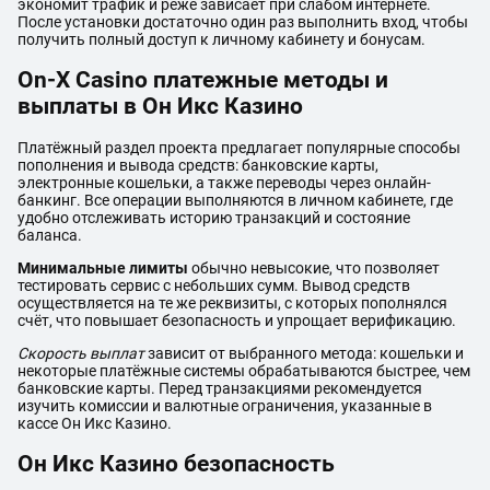
экономит трафик и реже зависает при слабом интернете.
После установки достаточно один раз выполнить вход, чтобы
получить полный доступ к личному кабинету и бонусам.
On-X Casino платежные методы и
выплаты в Он Икс Казино
Платёжный раздел проекта предлагает популярные способы
пополнения и вывода средств: банковские карты,
электронные кошельки, а также переводы через онлайн-
банкинг. Все операции выполняются в личном кабинете, где
удобно отслеживать историю транзакций и состояние
баланса.
Минимальные лимиты
обычно невысокие, что позволяет
тестировать сервис с небольших сумм. Вывод средств
осуществляется на те же реквизиты, с которых пополнялся
счёт, что повышает безопасность и упрощает верификацию.
Скорость выплат
зависит от выбранного метода: кошельки и
некоторые платёжные системы обрабатываются быстрее, чем
банковские карты. Перед транзакциями рекомендуется
изучить комиссии и валютные ограничения, указанные в
кассе Он Икс Казино.
Он Икс Казино безопасность