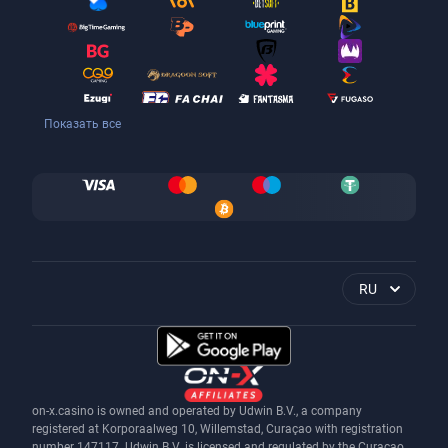
Борьба с отмыванием денег
Показать все
RU
on-x.casino is owned and operated by Udwin B.V., a company
registered at Korporaalweg 10, Willemstad, Curaçao with registration
number 147117. Udwin B.V. is licensed and regulated by the Curaçao