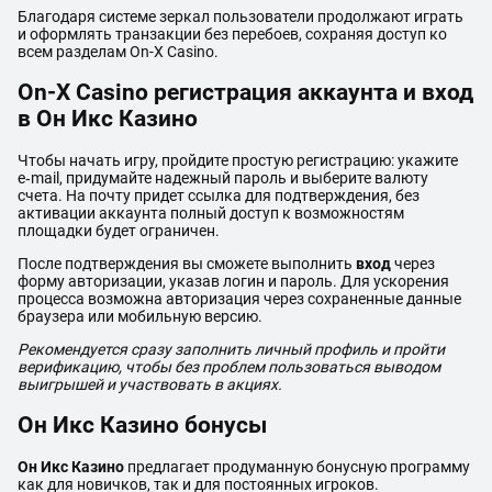
Благодаря системе зеркал пользователи продолжают играть
и оформлять транзакции без перебоев, сохраняя доступ ко
всем разделам On-X Casino.
On-X Casino регистрация аккаунта и вход
в Он Икс Казино
Чтобы начать игру, пройдите простую регистрацию: укажите
e‑mail, придумайте надежный пароль и выберите валюту
счета. На почту придет ссылка для подтверждения, без
активации аккаунта полный доступ к возможностям
площадки будет ограничен.
После подтверждения вы сможете выполнить
вход
через
форму авторизации, указав логин и пароль. Для ускорения
процесса возможна авторизация через сохраненные данные
браузера или мобильную версию.
Рекомендуется сразу заполнить личный профиль и пройти
верификацию, чтобы без проблем пользоваться выводом
выигрышей и участвовать в акциях.
Он Икс Казино бонусы
Он Икс Казино
предлагает продуманную бонусную программу
как для новичков, так и для постоянных игроков.