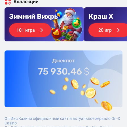
Коллекции
Зимний Вихрь
Краш Х
101 игра
20 игр
Джекпот
75 930.46
$
Он Икс Казино официальный сайт и актуальное зеркало On-X
Casino