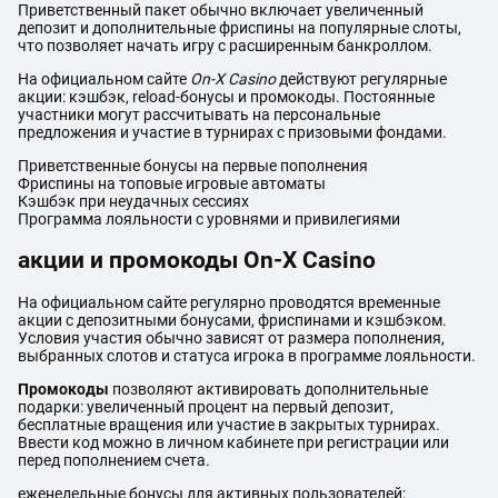
Приветственный пакет обычно включает увеличенный
депозит и дополнительные фриспины на популярные слоты,
что позволяет начать игру с расширенным банкроллом.
На официальном сайте
On-X Casino
действуют регулярные
акции: кэшбэк, reload-бонусы и промокоды. Постоянные
участники могут рассчитывать на персональные
предложения и участие в турнирах с призовыми фондами.
Приветственные бонусы на первые пополнения
Фриспины на топовые игровые автоматы
Кэшбэк при неудачных сессиях
Программа лояльности с уровнями и привилегиями
акции и промокоды On-X Casino
На официальном сайте регулярно проводятся временные
акции с депозитными бонусами, фриспинами и кэшбэком.
Условия участия обычно зависят от размера пополнения,
выбранных слотов и статуса игрока в программе лояльности.
Промокоды
позволяют активировать дополнительные
подарки: увеличенный процент на первый депозит,
бесплатные вращения или участие в закрытых турнирах.
Ввести код можно в личном кабинете при регистрации или
перед пополнением счета.
еженедельные бонусы для активных пользователей;