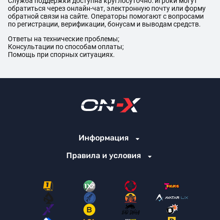
Служба поддержки доступна круглосуточно: игроки могут
обратиться через онлайн-чат, электронную почту или форму
обратной связи на сайте. Операторы помогают с вопросами
по регистрации, верификации, бонусам и выводам средств.
Ответы на технические проблемы;
Консультации по способам оплаты;
Помощь при спорных ситуациях.
Информация
Правила и условия
О нас
Программа лояльности
Джекпот
Правила и условия
Партнерам
Новости
Кешбэк
Политика конфиденциальности
Мобильное приложение
FAQ
Политика возврата
Ответственная игра