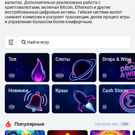
валютах. Дополнительно реализована работа с
криптовалютами, включая Bitcoin, Ethereum и другие
востребованные цифровые активы. Гибкая система валют
снижает комиссии и ускоряет транзакции, делая процесс игры
и управления балансом более комфортным.
Топ
Слоты
Drops & Wins
100
9909
50
Новинки
Краш
Cash Storm
150
64
20
Популярные
Смотреть все
100