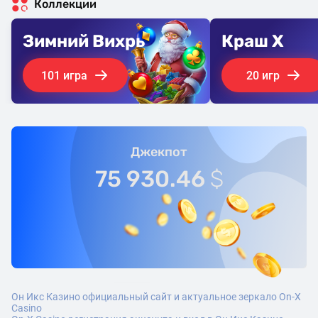
Коллекции
Зимний Вихрь
Краш Х
101 игра
20 игр
Джекпот
75 930.46
$
Он Икс Казино официальный сайт и актуальное зеркало On-X
Casino