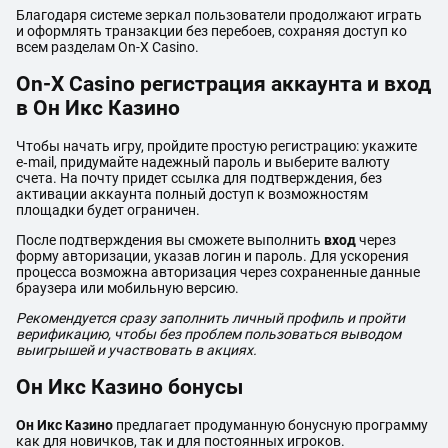
Благодаря системе зеркал пользователи продолжают играть
и оформлять транзакции без перебоев, сохраняя доступ ко
всем разделам On-X Casino.
On-X Casino регистрация аккаунта и вход
в Он Икс Казино
Чтобы начать игру, пройдите простую регистрацию: укажите
e‑mail, придумайте надежный пароль и выберите валюту
счета. На почту придет ссылка для подтверждения, без
активации аккаунта полный доступ к возможностям
площадки будет ограничен.
После подтверждения вы сможете выполнить
вход
через
форму авторизации, указав логин и пароль. Для ускорения
процесса возможна авторизация через сохраненные данные
браузера или мобильную версию.
Рекомендуется сразу заполнить личный профиль и пройти
верификацию, чтобы без проблем пользоваться выводом
выигрышей и участвовать в акциях.
Он Икс Казино бонусы
Он Икс Казино
предлагает продуманную бонусную программу
как для новичков, так и для постоянных игроков.