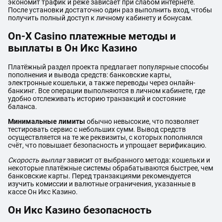
экономит трафик и реже зависает при слабом интернете.
После установки достаточно один раз выполнить вход, чтобы
получить полный доступ к личному кабинету и бонусам.
On-X Casino платежные методы и
выплаты в Он Икс Казино
Платёжный раздел проекта предлагает популярные способы
пополнения и вывода средств: банковские карты,
электронные кошельки, а также переводы через онлайн-
банкинг. Все операции выполняются в личном кабинете, где
удобно отслеживать историю транзакций и состояние
баланса.
Минимальные лимиты
обычно невысокие, что позволяет
тестировать сервис с небольших сумм. Вывод средств
осуществляется на те же реквизиты, с которых пополнялся
счёт, что повышает безопасность и упрощает верификацию.
Скорость выплат
зависит от выбранного метода: кошельки и
некоторые платёжные системы обрабатываются быстрее, чем
банковские карты. Перед транзакциями рекомендуется
изучить комиссии и валютные ограничения, указанные в
кассе Он Икс Казино.
Он Икс Казино безопасность