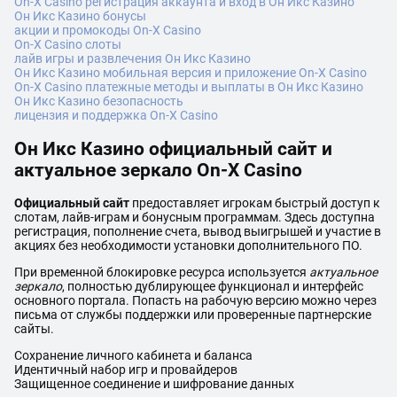
On-X Casino регистрация аккаунта и вход в Он Икс Казино
Он Икс Казино бонусы
акции и промокоды On-X Casino
On-X Casino слоты
лайв игры и развлечения Он Икс Казино
Он Икс Казино мобильная версия и приложение On-X Casino
On-X Casino платежные методы и выплаты в Он Икс Казино
Он Икс Казино безопасность
лицензия и поддержка On-X Casino
Он Икс Казино официальный сайт и
актуальное зеркало On-X Casino
Официальный сайт
предоставляет игрокам быстрый доступ к
слотам, лайв-играм и бонусным программам. Здесь доступна
регистрация, пополнение счета, вывод выигрышей и участие в
акциях без необходимости установки дополнительного ПО.
При временной блокировке ресурса используется
актуальное
зеркало
, полностью дублирующее функционал и интерфейс
основного портала. Попасть на рабочую версию можно через
письма от службы поддержки или проверенные партнерские
сайты.
Сохранение личного кабинета и баланса
Идентичный набор игр и провайдеров
Защищенное соединение и шифрование данных