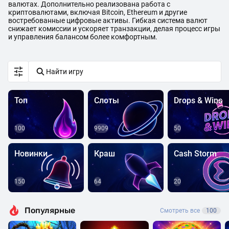
валютах. Дополнительно реализована работа с
криптовалютами, включая Bitcoin, Ethereum и другие
востребованные цифровые активы. Гибкая система валют
снижает комиссии и ускоряет транзакции, делая процесс игры
и управления балансом более комфортным.
Топ
Слоты
Drops & Wins
100
9909
50
Новинки
Краш
Cash Storm
150
64
20
Популярные
Смотреть все
100