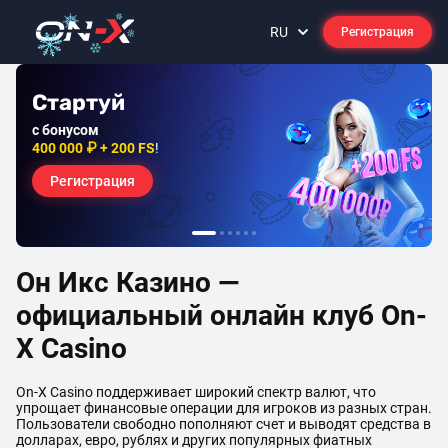
RU
Регистрация
Стартуй
с бонусом
400 000 ₽ + 200 FS
!
Регистрация
Он Икс Казино —
официальный онлайн клуб On-
X Casino
On-X Casino поддерживает широкий спектр валют, что
упрощает финансовые операции для игроков из разных стран.
Пользователи свободно пополняют счет и выводят средства в
долларах, евро, рублях и других популярных фиатных