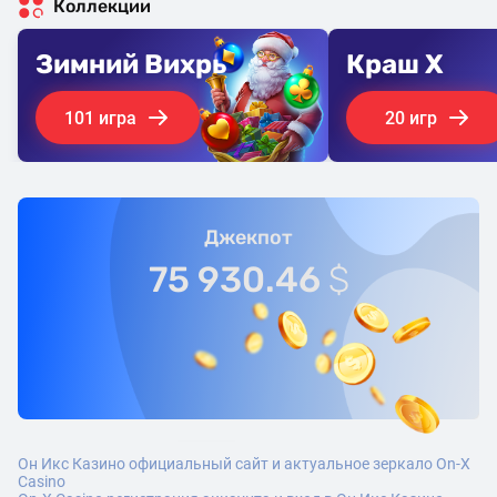
Коллекции
Зимний Вихрь
Краш Х
101 игра
20 игр
Джекпот
75 930.46
$
Он Икс Казино официальный сайт и актуальное зеркало On-X
Casino