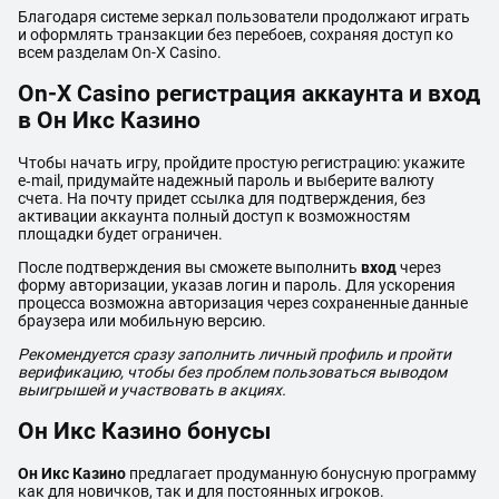
Благодаря системе зеркал пользователи продолжают играть
и оформлять транзакции без перебоев, сохраняя доступ ко
всем разделам On-X Casino.
On-X Casino регистрация аккаунта и вход
в Он Икс Казино
Чтобы начать игру, пройдите простую регистрацию: укажите
e‑mail, придумайте надежный пароль и выберите валюту
счета. На почту придет ссылка для подтверждения, без
активации аккаунта полный доступ к возможностям
площадки будет ограничен.
После подтверждения вы сможете выполнить
вход
через
форму авторизации, указав логин и пароль. Для ускорения
процесса возможна авторизация через сохраненные данные
браузера или мобильную версию.
Рекомендуется сразу заполнить личный профиль и пройти
верификацию, чтобы без проблем пользоваться выводом
выигрышей и участвовать в акциях.
Он Икс Казино бонусы
Он Икс Казино
предлагает продуманную бонусную программу
как для новичков, так и для постоянных игроков.