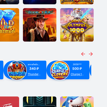
annafedos***
3858***
340
₽
500
₽
Thunder Crown
Charge the Clovers: Hit The Bonus