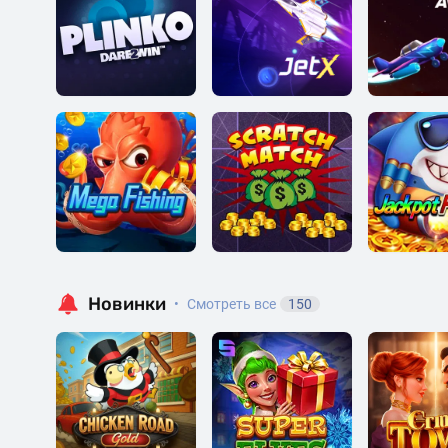
Новинки
•
Смотреть все
150