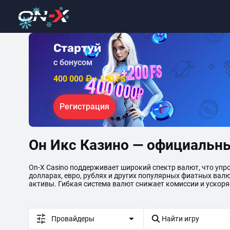
Стартуй
с бонусом
400 000 ₽ + 200 FS
!
Регистрация
Он Икс Казино — официальны
On-X Casino поддерживает широкий спектр валют, что упр
долларах, евро, рублях и других популярных фиатных вал
активы. Гибкая система валют снижает комиссии и ускоря
Провайдеры