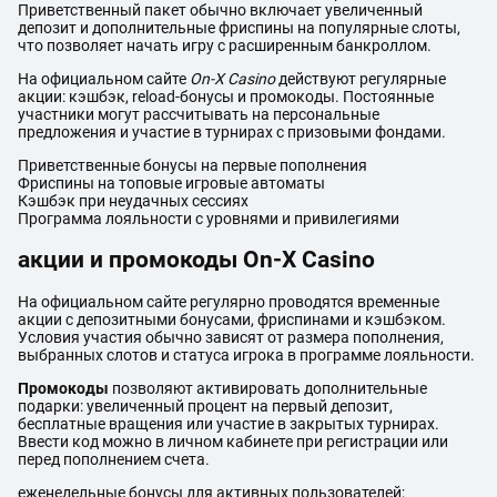
Приветственный пакет обычно включает увеличенный
депозит и дополнительные фриспины на популярные слоты,
что позволяет начать игру с расширенным банкроллом.
На официальном сайте
On-X Casino
действуют регулярные
акции: кэшбэк, reload-бонусы и промокоды. Постоянные
участники могут рассчитывать на персональные
предложения и участие в турнирах с призовыми фондами.
Приветственные бонусы на первые пополнения
Фриспины на топовые игровые автоматы
Кэшбэк при неудачных сессиях
Программа лояльности с уровнями и привилегиями
акции и промокоды On-X Casino
На официальном сайте регулярно проводятся временные
акции с депозитными бонусами, фриспинами и кэшбэком.
Условия участия обычно зависят от размера пополнения,
выбранных слотов и статуса игрока в программе лояльности.
Промокоды
позволяют активировать дополнительные
подарки: увеличенный процент на первый депозит,
бесплатные вращения или участие в закрытых турнирах.
Ввести код можно в личном кабинете при регистрации или
перед пополнением счета.
еженедельные бонусы для активных пользователей;