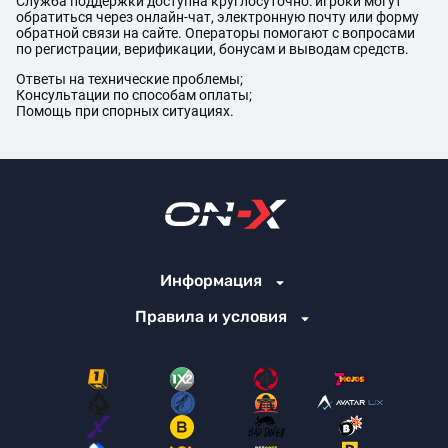
Служба поддержки доступна круглосуточно: игроки могут
обратиться через онлайн-чат, электронную почту или форму
обратной связи на сайте. Операторы помогают с вопросами
по регистрации, верификации, бонусам и выводам средств.
Ответы на технические проблемы;
Консультации по способам оплаты;
Помощь при спорных ситуациях.
Информация
Правила и условия
О нас
Программа лояльности
Джекпот
Правила и условия
Партнерам
Новости
Кешбэк
Политика конфиденциальности
Мобильное приложение
FAQ
Политика возврата
Ответственная игра