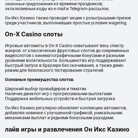
сезонные предложения
ко времени праздников;
эксклюзивные коды из e‑mail и Telegram‑рассылок.
Он Икс Казино также проводит акции с розыгрышами призов
среди участников, выполнивших простые условия wagering.
On-X Casino слоты
Игровые автоматы в On-X Casino охватывают весь спектр
жанров: от классических фруктовых слотов до современных
видеослотов с кинематографичными бонусами и разными
уровнями волатильности. Большинство игр поддерживают
быстрый запуск в браузере без скачивания, а также демо-
режим для безопасного тестирования стратегий.
Основные преимущества слотов
:
Широкий выбор провайдеров и тематик
Наличие джекпот-игр с прогрессивными выплатами
Поддержка мобильных устройств и быстрая загрузка
Он Икс Казино регулярно обновляет коллекцию автоматов,
добавляя новинки с улучшенной графикой, уникальными
механиками выплат и редкими бонусными раундами.
лайв игры и развлечения Он Икс Казино