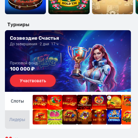
Турниры
Созвездие Счастья
До завершения
2 дня 17 ч
Призовой фонд
100 000
₽
Участвовать
Слоты
Лидеры