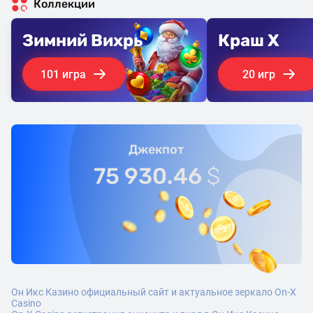
Коллекции
Зимний Вихрь
Краш Х
101 игра
20 игр
Джекпот
75 930.46
$
Он Икс Казино официальный сайт и актуальное зеркало On-X
Casino