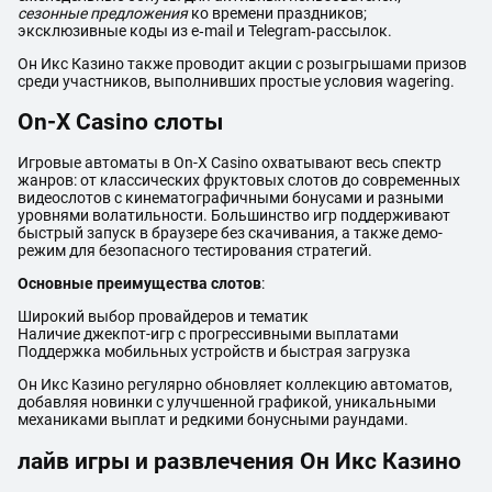
сезонные предложения
ко времени праздников;
эксклюзивные коды из e‑mail и Telegram‑рассылок.
Он Икс Казино также проводит акции с розыгрышами призов
среди участников, выполнивших простые условия wagering.
On-X Casino слоты
Игровые автоматы в On-X Casino охватывают весь спектр
жанров: от классических фруктовых слотов до современных
видеослотов с кинематографичными бонусами и разными
уровнями волатильности. Большинство игр поддерживают
быстрый запуск в браузере без скачивания, а также демо-
режим для безопасного тестирования стратегий.
Основные преимущества слотов
:
Широкий выбор провайдеров и тематик
Наличие джекпот-игр с прогрессивными выплатами
Поддержка мобильных устройств и быстрая загрузка
Он Икс Казино регулярно обновляет коллекцию автоматов,
добавляя новинки с улучшенной графикой, уникальными
механиками выплат и редкими бонусными раундами.
лайв игры и развлечения Он Икс Казино