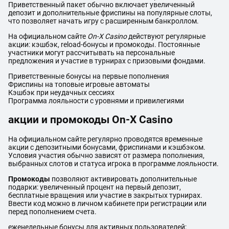
Приветственный пакет обычно включает увеличенный
депозит и дополнительные фриспины на популярные слоты,
что позволяет начать игру с расширенным банкроллом.
На официальном сайте
On-X Casino
действуют регулярные
акции: кэшбэк, reload-бонусы и промокоды. Постоянные
участники могут рассчитывать на персональные
предложения и участие в турнирах с призовыми фондами.
Приветственные бонусы на первые пополнения
Фриспины на топовые игровые автоматы
Кэшбэк при неудачных сессиях
Программа лояльности с уровнями и привилегиями
акции и промокоды On-X Casino
На официальном сайте регулярно проводятся временные
акции с депозитными бонусами, фриспинами и кэшбэком.
Условия участия обычно зависят от размера пополнения,
выбранных слотов и статуса игрока в программе лояльности.
Промокоды
позволяют активировать дополнительные
подарки: увеличенный процент на первый депозит,
бесплатные вращения или участие в закрытых турнирах.
Ввести код можно в личном кабинете при регистрации или
перед пополнением счета.
еженедельные бонусы для активных пользователей;