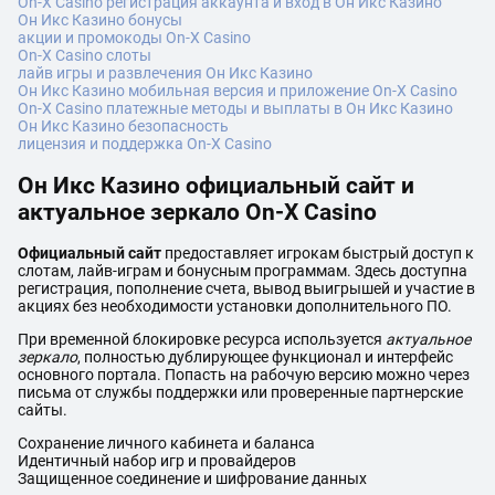
On-X Casino регистрация аккаунта и вход в Он Икс Казино
Он Икс Казино бонусы
акции и промокоды On-X Casino
On-X Casino слоты
лайв игры и развлечения Он Икс Казино
Он Икс Казино мобильная версия и приложение On-X Casino
On-X Casino платежные методы и выплаты в Он Икс Казино
Он Икс Казино безопасность
лицензия и поддержка On-X Casino
Он Икс Казино официальный сайт и
актуальное зеркало On-X Casino
Официальный сайт
предоставляет игрокам быстрый доступ к
слотам, лайв-играм и бонусным программам. Здесь доступна
регистрация, пополнение счета, вывод выигрышей и участие в
акциях без необходимости установки дополнительного ПО.
При временной блокировке ресурса используется
актуальное
зеркало
, полностью дублирующее функционал и интерфейс
основного портала. Попасть на рабочую версию можно через
письма от службы поддержки или проверенные партнерские
сайты.
Сохранение личного кабинета и баланса
Идентичный набор игр и провайдеров
Защищенное соединение и шифрование данных