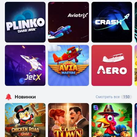
Новинки
Смотреть все
150