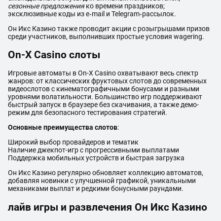
сезонные предложения
ко времени праздников;
эксклюзивные коды из e‑mail и Telegram‑рассылок.
Он Икс Казино также проводит акции с розыгрышами призов
среди участников, выполнивших простые условия wagering.
On-X Casino слоты
Игровые автоматы в On-X Casino охватывают весь спектр
жанров: от классических фруктовых слотов до современных
видеослотов с кинематографичными бонусами и разными
уровнями волатильности. Большинство игр поддерживают
быстрый запуск в браузере без скачивания, а также демо-
режим для безопасного тестирования стратегий.
Основные преимущества слотов
:
Широкий выбор провайдеров и тематик
Наличие джекпот-игр с прогрессивными выплатами
Поддержка мобильных устройств и быстрая загрузка
Он Икс Казино регулярно обновляет коллекцию автоматов,
добавляя новинки с улучшенной графикой, уникальными
механиками выплат и редкими бонусными раундами.
лайв игры и развлечения Он Икс Казино