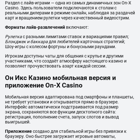
Раздел с лайв-играми — одна из самых динамичных зон On-X
Casino. Здесь пользователи подключаются к столам с
реальными дилерами в режиме онлайн, наблюдая за раздачей
карт и вращением рулетки через качественный видеострим.
Форматы лайв-развлечений
включают:
Рулетка
с разными лимитами ставок и вариациями правил;
Блэкджек и баккара
для любителей карточных стратегий;
Шоу-игры с колесом фортуны и бонусными раундами.
Игрокам доступны чаты для общения с крупье и другими
участниками, что создаёт атмосферу настоящего казино и
позволяет прочувствовать азарт каждой сессии.
Он Икс Казино мобильная версия и
приложение On-X Casino
Мобильная версия адаптирована под смартфоны и планшеты,
не требует установки и открывается прямо в браузере.
Интерфейс автоматически подстраивается под размер
экрана, сохраняются все функции десктопного сайта:
регистрация, пополнение счета, запуск слотов и вывод
выигрышей.
Приложение
создано для стабильной игры без привязки к
браузеру. Оно быстрее загружает игровые автоматы,