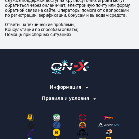
Служба поддержки доступна круглосуточно: игроки могут
обратиться через онлайн-чат, электронную почту или форму
обратной связи на сайте. Операторы помогают с вопросами
по регистрации, верификации, бонусам и выводам средств.
Ответы на технические проблемы;
Консультации по способам оплаты;
Помощь при спорных ситуациях.
Информация
Правила и условия
О нас
Программа лояльности
Джекпот
Правила и условия
Партнерам
Новости
Кешбэк
Политика конфиденциальности
Мобильное приложение
FAQ
Политика возврата
Ответственная игра