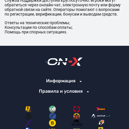
Служба поддержки доступна круглосуточно: игроки могут
обратиться через онлайн-чат, электронную почту или форму
обратной связи на сайте. Операторы помогают с вопросами
по регистрации, верификации, бонусам и выводам средств.
Ответы на технические проблемы;
Консультации по способам оплаты;
Помощь при спорных ситуациях.
Информация
Правила и условия
О нас
Программа лояльности
Джекпот
Правила и условия
Партнерам
Новости
Кешбэк
Политика конфиденциальности
Мобильное приложение
FAQ
Политика возврата
Ответственная игра