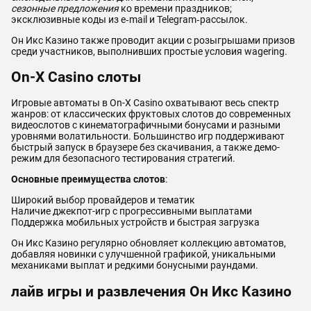
сезонные предложения
ко времени праздников;
эксклюзивные коды из e‑mail и Telegram‑рассылок.
Он Икс Казино также проводит акции с розыгрышами призов
среди участников, выполнивших простые условия wagering.
On-X Casino слоты
Игровые автоматы в On-X Casino охватывают весь спектр
жанров: от классических фруктовых слотов до современных
видеослотов с кинематографичными бонусами и разными
уровнями волатильности. Большинство игр поддерживают
быстрый запуск в браузере без скачивания, а также демо-
режим для безопасного тестирования стратегий.
Основные преимущества слотов
:
Широкий выбор провайдеров и тематик
Наличие джекпот-игр с прогрессивными выплатами
Поддержка мобильных устройств и быстрая загрузка
Он Икс Казино регулярно обновляет коллекцию автоматов,
добавляя новинки с улучшенной графикой, уникальными
механиками выплат и редкими бонусными раундами.
лайв игры и развлечения Он Икс Казино