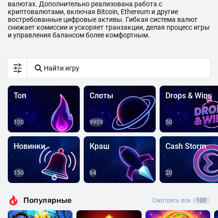
валютах. Дополнительно реализована работа с
криптовалютами, включая Bitcoin, Ethereum и другие
востребованные цифровые активы. Гибкая система валют
снижает комиссии и ускоряет транзакции, делая процесс игры
и управления балансом более комфортным.
Топ
Слоты
Drops & Wins
100
9909
50
Новинки
Краш
Cash Storm
150
64
20
Популярные
Смотреть все
100