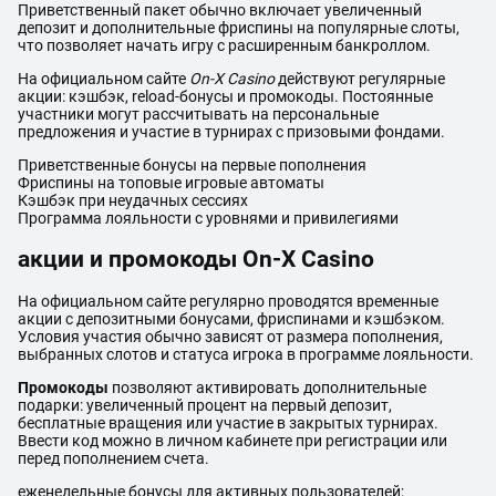
Приветственный пакет обычно включает увеличенный
депозит и дополнительные фриспины на популярные слоты,
что позволяет начать игру с расширенным банкроллом.
На официальном сайте
On-X Casino
действуют регулярные
акции: кэшбэк, reload-бонусы и промокоды. Постоянные
участники могут рассчитывать на персональные
предложения и участие в турнирах с призовыми фондами.
Приветственные бонусы на первые пополнения
Фриспины на топовые игровые автоматы
Кэшбэк при неудачных сессиях
Программа лояльности с уровнями и привилегиями
акции и промокоды On-X Casino
На официальном сайте регулярно проводятся временные
акции с депозитными бонусами, фриспинами и кэшбэком.
Условия участия обычно зависят от размера пополнения,
выбранных слотов и статуса игрока в программе лояльности.
Промокоды
позволяют активировать дополнительные
подарки: увеличенный процент на первый депозит,
бесплатные вращения или участие в закрытых турнирах.
Ввести код можно в личном кабинете при регистрации или
перед пополнением счета.
еженедельные бонусы для активных пользователей;