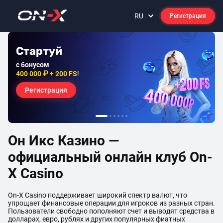
RU
Регистрация
Стартуй
с бонусом
400 000 ₽ + 200 FS
!
Регистрация
Он Икс Казино —
официальный онлайн клуб On-
X Casino
On-X Casino поддерживает широкий спектр валют, что
упрощает финансовые операции для игроков из разных стран.
Пользователи свободно пополняют счет и выводят средства в
долларах, евро, рублях и других популярных фиатных