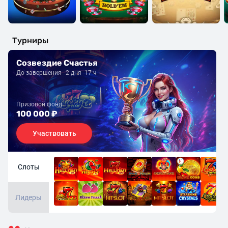
Турниры
Созвездие Счастья
До завершения
2 дня 17 ч
Призовой фонд
100 000
₽
Участвовать
Слоты
Лидеры