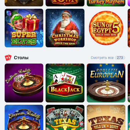
Столы
Смотреть все
273