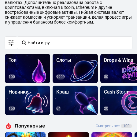
валютах. Дополнительно реализована работа с
криптовалютами, включая Bitcoin, Ethereum и другие
востребованные цифровые активы. Гибкая система валют
снижает комиссии и ускоряет транзакции, делая процесс игры
и управления балансом более комфортным.
Топ
Слоты
Drops & Wins
100
9909
50
Новинки
Краш
Cash Storm
150
64
20
Популярные
Смотреть все
100