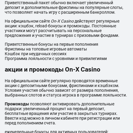
Приветственный пакет обычно включает увеличенный
депозит и дополнительные фриспины на популярные слоты,
что позволяет начать игру с расширенным банкроллом.
На официальном сайте
On-X Casino
действуют регулярные
акции: кэшбэк, reload-бонусы и промокоды. Постоянные
участники могут рассчитывать на персональные
предложения и участие в турнирах с призовыми фондами.
Приветственные бонусы на первые пополнения
Фриспины на топовые игровые автоматы
Кэшбэк при неудачных сессиях
Программа лояльности с уровнями и привилегиями
акции и промокоды On-X Casino
На официальном сайте регулярно проводятся временные
акции с депозитными бонусами, фриспинами и кэшбэком.
Условия участия обычно зависят от размера пополнения,
выбранных слотов и статуса игрока в программе лояльности.
Промокоды
позволяют активировать дополнительные
подарки: увеличенный процент на первый депозит,
бесплатные вращения или участие в закрытых турнирах.
Ввести код можно в личном кабинете при регистрации или
перед пополнением счета.
еженедельные бонусы для активных пользователей;