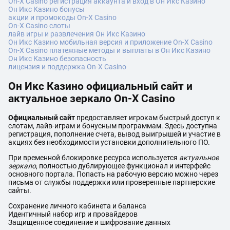
On-X Casino регистрация аккаунта и вход в Он Икс Казино
Он Икс Казино бонусы
акции и промокоды On-X Casino
On-X Casino слоты
лайв игры и развлечения Он Икс Казино
Он Икс Казино мобильная версия и приложение On-X Casino
On-X Casino платежные методы и выплаты в Он Икс Казино
Он Икс Казино безопасность
лицензия и поддержка On-X Casino
Он Икс Казино официальный сайт и
актуальное зеркало On-X Casino
Официальный сайт
предоставляет игрокам быстрый доступ к
слотам, лайв-играм и бонусным программам. Здесь доступна
регистрация, пополнение счета, вывод выигрышей и участие в
акциях без необходимости установки дополнительного ПО.
При временной блокировке ресурса используется
актуальное
зеркало
, полностью дублирующее функционал и интерфейс
основного портала. Попасть на рабочую версию можно через
письма от службы поддержки или проверенные партнерские
сайты.
Сохранение личного кабинета и баланса
Идентичный набор игр и провайдеров
Защищенное соединение и шифрование данных