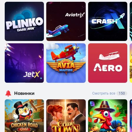
Новинки
Смотреть все
150