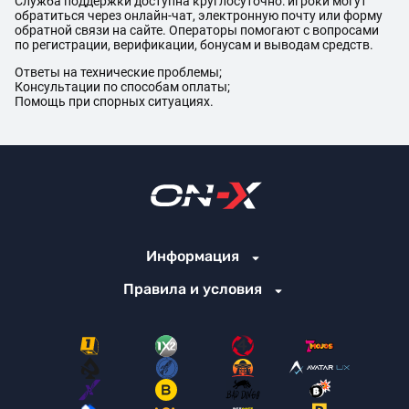
Служба поддержки доступна круглосуточно: игроки могут
обратиться через онлайн-чат, электронную почту или форму
обратной связи на сайте. Операторы помогают с вопросами
по регистрации, верификации, бонусам и выводам средств.
Ответы на технические проблемы;
Консультации по способам оплаты;
Помощь при спорных ситуациях.
Информация
Правила и условия
О нас
Программа лояльности
Джекпот
Правила и условия
Партнерам
Новости
Кешбэк
Политика конфиденциальности
Мобильное приложение
FAQ
Политика возврата
Ответственная игра