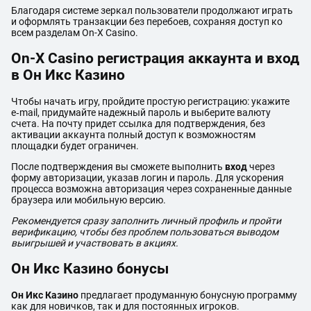
Благодаря системе зеркал пользователи продолжают играть
и оформлять транзакции без перебоев, сохраняя доступ ко
всем разделам On-X Casino.
On-X Casino регистрация аккаунта и вход
в Он Икс Казино
Чтобы начать игру, пройдите простую регистрацию: укажите
e‑mail, придумайте надежный пароль и выберите валюту
счета. На почту придет ссылка для подтверждения, без
активации аккаунта полный доступ к возможностям
площадки будет ограничен.
После подтверждения вы сможете выполнить
вход
через
форму авторизации, указав логин и пароль. Для ускорения
процесса возможна авторизация через сохраненные данные
браузера или мобильную версию.
Рекомендуется сразу заполнить личный профиль и пройти
верификацию, чтобы без проблем пользоваться выводом
выигрышей и участвовать в акциях.
Он Икс Казино бонусы
Он Икс Казино
предлагает продуманную бонусную программу
как для новичков, так и для постоянных игроков.