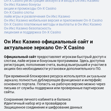
On-X Casino регистрация аккаунта и вход в Он Икс Казино
Он Икс Казино бонусы
акции и промокоды On-X Casino
On-X Casino слоты
лайв игры и развлечения Он Икс Казино
Он Икс Казино мобильная версия и приложение On-X Casino
On-X Casino платежные методы и выплаты в Он Икс Казино
Он Икс Казино безопасность
лицензия и поддержка On-X Casino
Он Икс Казино официальный сайт и
актуальное зеркало On-X Casino
Официальный сайт
предоставляет игрокам быстрый доступ к
слотам, лайв-играм и бонусным программам. Здесь доступна
регистрация, пополнение счета, вывод выигрышей и участие в
акциях без необходимости установки дополнительного ПО.
При временной блокировке ресурса используется
актуальное
зеркало
, полностью дублирующее функционал и интерфейс
основного портала. Попасть на рабочую версию можно через
письма от службы поддержки или проверенные партнерские
сайты.
Сохранение личного кабинета и баланса
Идентичный набор игр и провайдеров
Защищенное соединение и шифрование данных