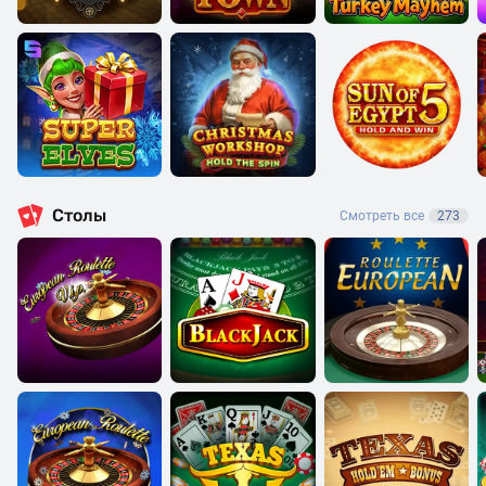
Столы
Смотреть все
273