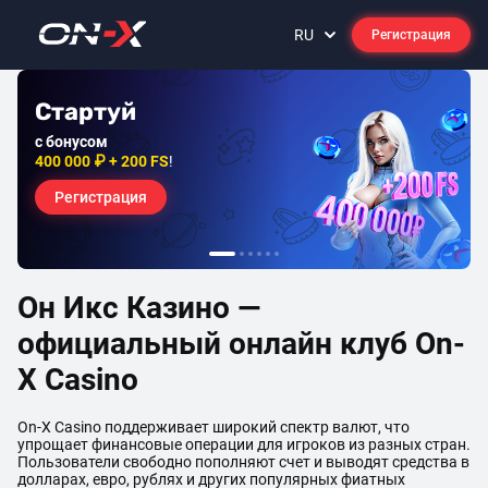
RU
Регистрация
Стартуй
с бонусом
400 000 ₽ + 200 FS
!
Регистрация
Он Икс Казино —
официальный онлайн клуб On-
X Casino
On-X Casino поддерживает широкий спектр валют, что
упрощает финансовые операции для игроков из разных стран.
Пользователи свободно пополняют счет и выводят средства в
долларах, евро, рублях и других популярных фиатных