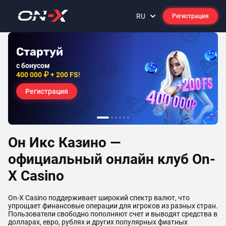
RU
Регистрация
Стартуй
с бонусом
400 000 ₽ + 200 FS
!
Регистрация
Он Икс Казино —
официальный онлайн клуб On-
X Casino
On-X Casino поддерживает широкий спектр валют, что
упрощает финансовые операции для игроков из разных стран.
Пользователи свободно пополняют счет и выводят средства в
долларах, евро, рублях и других популярных фиатных