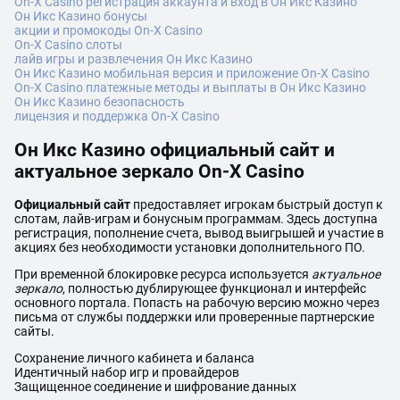
On-X Casino регистрация аккаунта и вход в Он Икс Казино
Он Икс Казино бонусы
акции и промокоды On-X Casino
On-X Casino слоты
лайв игры и развлечения Он Икс Казино
Он Икс Казино мобильная версия и приложение On-X Casino
On-X Casino платежные методы и выплаты в Он Икс Казино
Он Икс Казино безопасность
лицензия и поддержка On-X Casino
Он Икс Казино официальный сайт и
актуальное зеркало On-X Casino
Официальный сайт
предоставляет игрокам быстрый доступ к
слотам, лайв-играм и бонусным программам. Здесь доступна
регистрация, пополнение счета, вывод выигрышей и участие в
акциях без необходимости установки дополнительного ПО.
При временной блокировке ресурса используется
актуальное
зеркало
, полностью дублирующее функционал и интерфейс
основного портала. Попасть на рабочую версию можно через
письма от службы поддержки или проверенные партнерские
сайты.
Сохранение личного кабинета и баланса
Идентичный набор игр и провайдеров
Защищенное соединение и шифрование данных