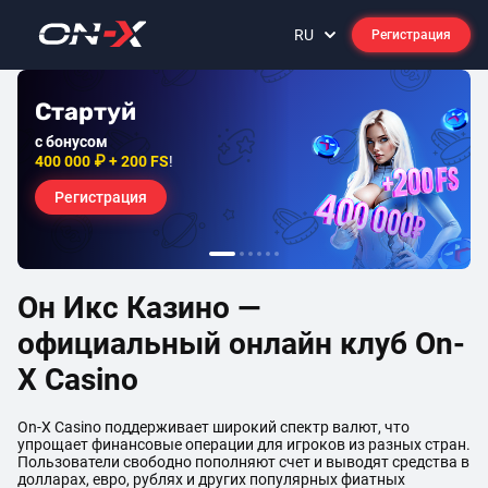
RU
Регистрация
Стартуй
с бонусом
400 000 ₽ + 200 FS
!
Регистрация
Он Икс Казино —
официальный онлайн клуб On-
X Casino
On-X Casino поддерживает широкий спектр валют, что
упрощает финансовые операции для игроков из разных стран.
Пользователи свободно пополняют счет и выводят средства в
долларах, евро, рублях и других популярных фиатных