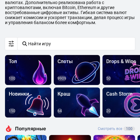
валютах. Дополнительно реализована работа с
криптовалютами, включая Bitcoin, Ethereum и другие
востребованные цифровые активы. Гибкая система валют
снижает комиссии и ускоряет транзакции, делая процесс игры
и управления балансом более комфортным.
Топ
Слоты
Drops & Wins
100
9909
50
Новинки
Краш
Cash Storm
150
64
20
Популярные
Смотреть все
100