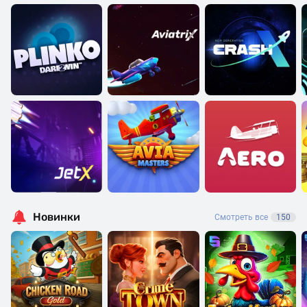
Новинки
Смотреть все
150