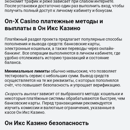
экономит трафик и реже зависает при слабом интернете.
После установки достаточно один раз выполнить вход, чтобы
получить полный доступ к личному кабинету и бонусам.
On-X Casino платежные методы и
выплаты в Он Икс Казино
Платёжный раздел проекта предлагает популярные способы
пополнения и вывода средств: банковские карты,
электронные кошельки, а также переводы через онлайн-
банкинг. Все операции выполняются в личном кабинете, где
удобно отслеживать историю транзакций и состояние
баланса.
Минимальные лимиты
обычно невысокие, что позволяет
тестировать сервис с небольших сумм. Вывод средств
осуществляется на те же реквизиты, с которых пополнялся
счёт, что повышает безопасность и упрощает верификацию.
Скорость выплат
зависит от выбранного метода: кошельки и
некоторые платёжные системы обрабатываются быстрее, чем
банковские карты. Перед транзакциями рекомендуется
изучить комиссии и валютные ограничения, указанные в
кассе Он Икс Казино.
Он Икс Казино безопасность