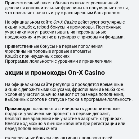
Приветственный пакет обычно включает увеличенный
депозит и дополнительные фриспины на популярные слоты,
что позволяет начать игру с расширенным банкроллом.
На официальном сайте
On-X Casino
действуют регулярные
акции: кэшбэк, reload-бонусы и промокоды. Постоянные
участники могут рассчитывать на персональные
предложения и участие в турнирах с призовыми фондами.
Приветственные бонусы на первые пополнения
Фриспины на топовые игровые автоматы
Кэшбэк при неудачных сессиях
Программа лояльности с уровнями и привилегиями
акции и промокоды On-X Casino
На официальном сайте регулярно проводятся временные
акции с депозитными бонусами, фриспинами и кэшбэком.
Условия участия обычно зависят от размера пополнения,
выбранных слотов и статуса игрока в программе лояльности.
Промокоды
позволяют активировать дополнительные
подарки: увеличенный процент на первый депозит,
бесплатные вращения или участие в закрытых турнирах.
Ввести код можно в личном кабинете при регистрации или
перед пополнением счета.
еженедельные бонусы для активных пользователей;