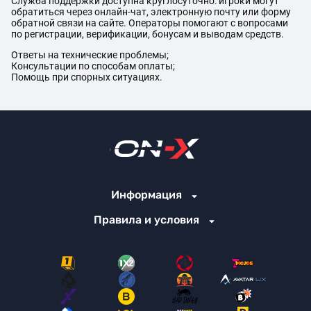
Служба поддержки доступна круглосуточно: игроки могут
обратиться через онлайн-чат, электронную почту или форму
обратной связи на сайте. Операторы помогают с вопросами
по регистрации, верификации, бонусам и выводам средств.
Ответы на технические проблемы;
Консультации по способам оплаты;
Помощь при спорных ситуациях.
Информация
Правила и условия
О нас
Программа лояльности
Джекпот
Правила и условия
Партнерам
Новости
Кешбэк
Политика конфиденциальности
Мобильное приложение
FAQ
Политика возврата
Ответственная игра