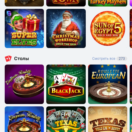
Столы
Смотреть все
273