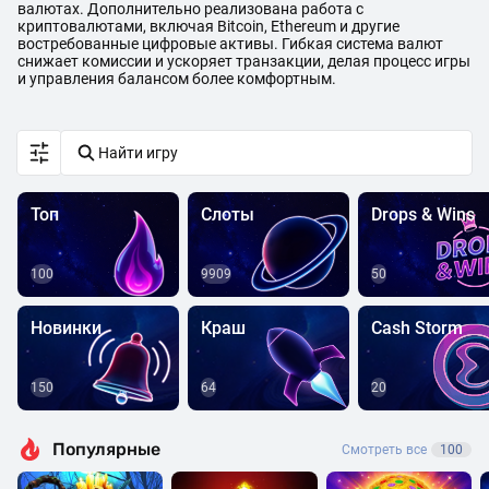
валютах. Дополнительно реализована работа с
криптовалютами, включая Bitcoin, Ethereum и другие
востребованные цифровые активы. Гибкая система валют
снижает комиссии и ускоряет транзакции, делая процесс игры
и управления балансом более комфортным.
Топ
Слоты
Drops & Wins
100
9909
50
Новинки
Краш
Cash Storm
150
64
20
Популярные
Смотреть все
100