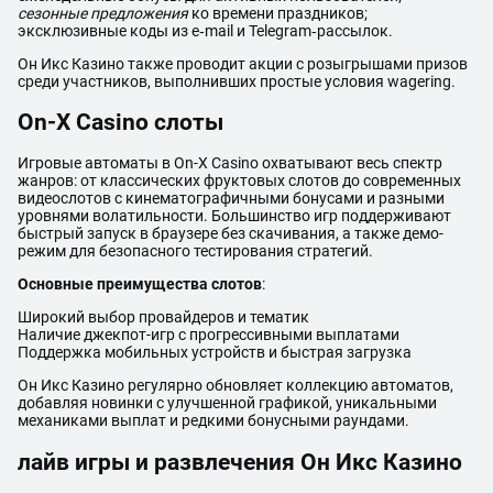
сезонные предложения
ко времени праздников;
эксклюзивные коды из e‑mail и Telegram‑рассылок.
Он Икс Казино также проводит акции с розыгрышами призов
среди участников, выполнивших простые условия wagering.
On-X Casino слоты
Игровые автоматы в On-X Casino охватывают весь спектр
жанров: от классических фруктовых слотов до современных
видеослотов с кинематографичными бонусами и разными
уровнями волатильности. Большинство игр поддерживают
быстрый запуск в браузере без скачивания, а также демо-
режим для безопасного тестирования стратегий.
Основные преимущества слотов
:
Широкий выбор провайдеров и тематик
Наличие джекпот-игр с прогрессивными выплатами
Поддержка мобильных устройств и быстрая загрузка
Он Икс Казино регулярно обновляет коллекцию автоматов,
добавляя новинки с улучшенной графикой, уникальными
механиками выплат и редкими бонусными раундами.
лайв игры и развлечения Он Икс Казино