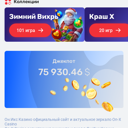
Коллекции
Зимний Вихрь
Краш Х
101 игра
20 игр
Джекпот
75 930.46
$
Он Икс Казино официальный сайт и актуальное зеркало On-X
Casino