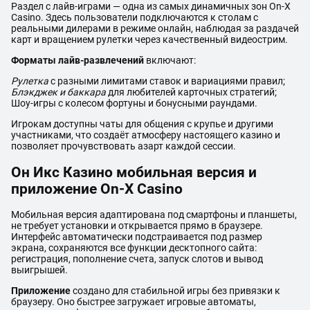
Раздел с лайв-играми — одна из самых динамичных зон On-X
Casino. Здесь пользователи подключаются к столам с
реальными дилерами в режиме онлайн, наблюдая за раздачей
карт и вращением рулетки через качественный видеострим.
Форматы лайв-развлечений
включают:
Рулетка
с разными лимитами ставок и вариациями правил;
Блэкджек и баккара
для любителей карточных стратегий;
Шоу-игры с колесом фортуны и бонусными раундами.
Игрокам доступны чаты для общения с крупье и другими
участниками, что создаёт атмосферу настоящего казино и
позволяет прочувствовать азарт каждой сессии.
Он Икс Казино мобильная версия и
приложение On-X Casino
Мобильная версия адаптирована под смартфоны и планшеты,
не требует установки и открывается прямо в браузере.
Интерфейс автоматически подстраивается под размер
экрана, сохраняются все функции десктопного сайта:
регистрация, пополнение счета, запуск слотов и вывод
выигрышей.
Приложение
создано для стабильной игры без привязки к
браузеру. Оно быстрее загружает игровые автоматы,