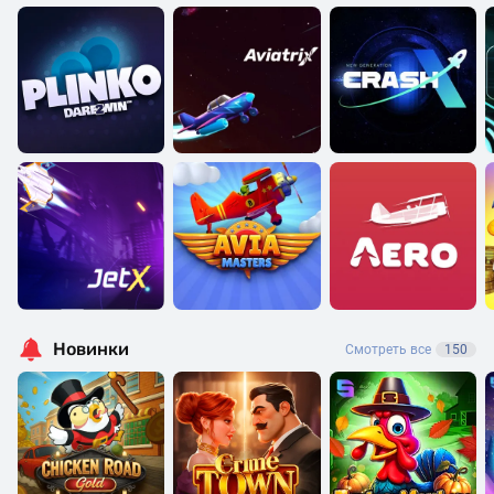
Новинки
Смотреть все
150