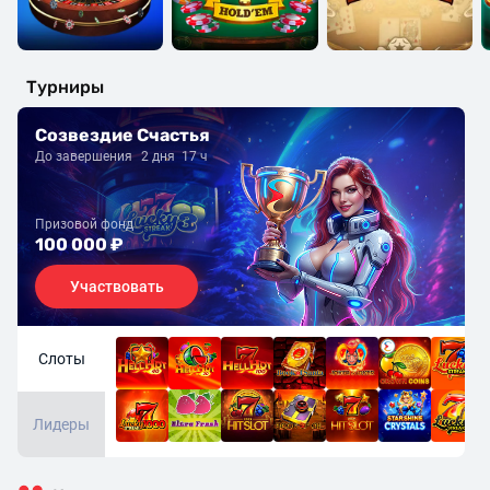
Турниры
Созвездие Счастья
До завершения
2 дня 17 ч
Призовой фонд
100 000
₽
Участвовать
Слоты
Лидеры